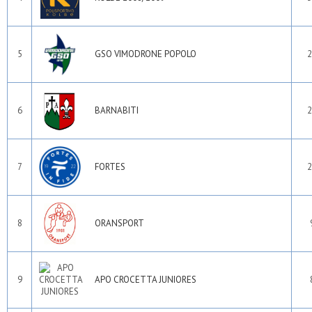
5
GSO VIMODRONE POPOLO
2
6
BARNABITI
2
7
FORTES
2
8
ORANSPORT
9
APO CROCETTA JUNIORES