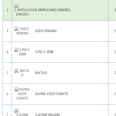
2
S.SIMPLICIANO JUNORES
4
3
ASDO VERANO
3
4
S.PIO V 2008
2
5
BAITA D
2
6
AGORA' ASDO CARATE
2
7
S.LEONE MAGNO
2