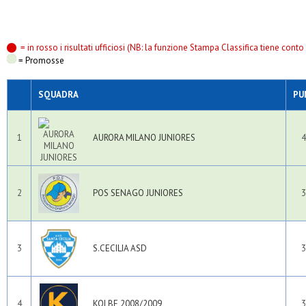
= in rosso i risultati ufficiosi (NB: la funzione Stampa Classifica tiene conto s
= Promosse
SQUADRA
PU
1
AURORA MILANO JUNIORES
4
2
POS SENAGO JUNIORES
3
3
S.CECILIA ASD
3
4
KOLBE 2008/2009
3