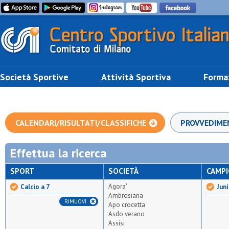
Società Sportive
Attività Sportiva
Forma
CALENDARI/RISULTATI/CLASSIFICHE
PROVVEDIME
Effettua la ricerca
SPORT
SOCIETÀ
CAMP
Agora'
Calcio a 7
Juni
Ambrosiana
RIMUOVI
Apo crocetta
Asdo verano
Assisi