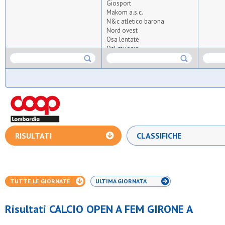
Giosport
Makom a.s.c.
N&c atletico barona
Nord ovest
Osa lentate
Osl muggio
S.carlo casoretto
S.carlo gorgonzola
S.crisostomo
S.nicolao forlanini
Sanrocco calcio
Tnt
Usom calcio
Vittoria junior 2012
RISULTATI
CLASSIFICHE
TUTTE LE GIORNATE
ULTIMA GIORNATA
Risultati CALCIO OPEN A FEM GIRONE A