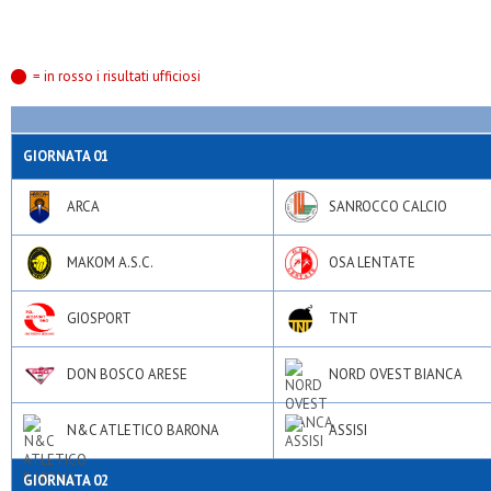
= in rosso i risultati ufficiosi
GIORNATA 01
ARCA
SANROCCO CALCIO
MAKOM A.S.C.
OSA LENTATE
GIOSPORT
TNT
DON BOSCO ARESE
NORD OVEST BIANCA
N&C ATLETICO BARONA
ASSISI
GIORNATA 02