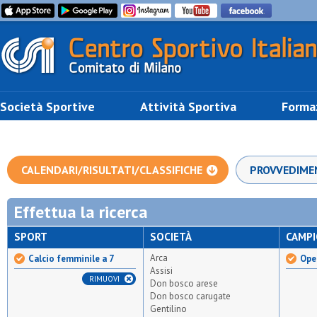
Società Sportive
Attività Sportiva
Forma
CALENDARI/RISULTATI/CLASSIFICHE
PROVVEDIME
Effettua la ricerca
SPORT
SOCIETÀ
CAMP
Arca
Calcio femminile a 7
Ope
Assisi
RIMUOVI
Don bosco arese
Don bosco carugate
Gentilino