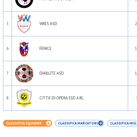
5
VIRES ASD
2
6
FENICE
1
7
DIABLITE ASD
1
8
CITTA' DI OPERA SSD A RL
CLASSIFICA SQUADRE
CLASSIFICA MARCATORI
CLASSIFICA MIG.