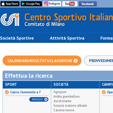
Società Sportive
Attività Sportiva
Forma
CALENDARI/RISULTATI/CLASSIFICHE
PROVVEDIME
Effettua la ricerca
SPORT
SOCIETÀ
CAMP
Agrisport
Calcio femminile a 7
Ope
Ardita giambellino
RIMUOVI
Ascot triante
Azzurra oratorio albiate
Cassina nuova