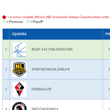
Virtus mi
Virtus sedriano
= in rosso i risultati ufficiosi (NB: la funzione Stampa Classifica tiene conto s
= Promosse
= Playoff*
SQUADRA
PU
1
READY 4 ACTION OFFSISTERS
3
2
SPORTINZONA NL GORLA W
2
3
FISSIRAGA USF
2
4
PARTIZAN BONOLA
2