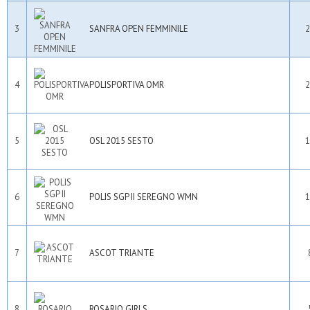
3
SANFRA OPEN FEMMINILE
2
4
POLISPORTIVA OMR
2
5
OSL 2015 SESTO
1
6
POLIS SGP II SEREGNO WMN
1
7
ASCOT TRIANTE
8
ROSARIO GIRLS