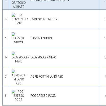
4
LA BENVENUTA BNV
1
5
CASSINA NUOVA
1
6
LADYSOCCER NERO
1
7
AGRISPORT MILANO ASD
8
PCG BRESSO PCGB