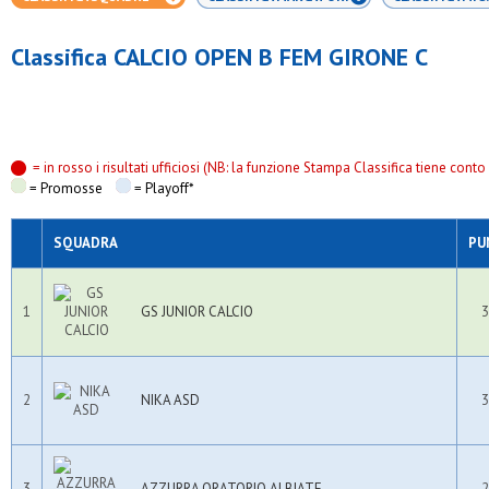
Classifica CALCIO OPEN B FEM GIRONE C
= in rosso i risultati ufficiosi (NB: la funzione Stampa Classifica tiene conto s
= Promosse
= Playoff*
SQUADRA
PU
1
GS JUNIOR CALCIO
3
2
NIKA ASD
3
3
AZZURRA ORATORIO ALBIATE
2