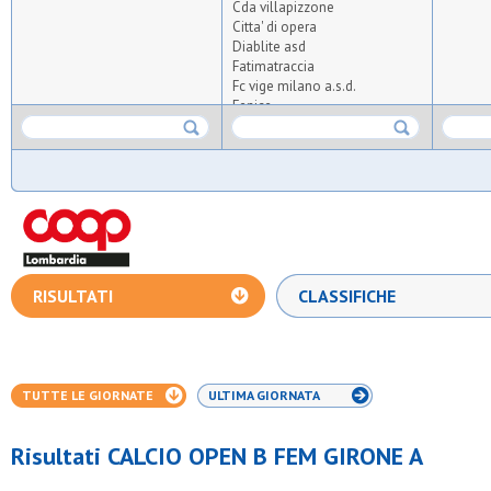
Cda villapizzone
Citta' di opera
Diablite asd
Fatimatraccia
Fc vige milano a.s.d.
Fenice
Fissiraga
Gs junior calcio
Juvenilia
La benvenuta
Ladysoccer
Lecco alta
Nika
Osl 2015 sesto
Paina 2004
RISULTATI
CLASSIFICHE
Partizan bonola
Pcg bresso
Polis sgp ii seregno
Polisportiva omr
Ready 4 action
TUTTE LE GIORNATE
ULTIMA GIORNATA
Rosario
Sanfra
Sportinzona
Risultati CALCIO OPEN B FEM GIRONE A
Vighignolo
Vires asd