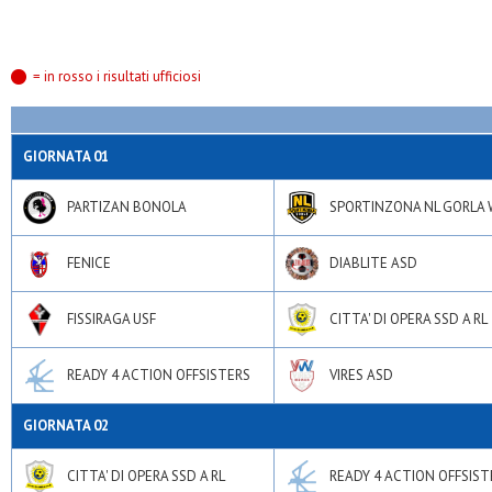
Virtus mi
Virtus sedriano
= in rosso i risultati ufficiosi
GIORNATA 01
PARTIZAN BONOLA
SPORTINZONA NL GORLA 
FENICE
DIABLITE ASD
FISSIRAGA USF
CITTA' DI OPERA SSD A RL
READY 4 ACTION OFFSISTERS
VIRES ASD
GIORNATA 02
CITTA' DI OPERA SSD A RL
READY 4 ACTION OFFSIST