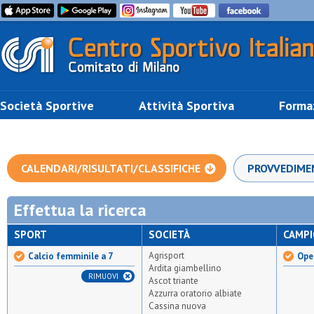
Società Sportive
Attività Sportiva
Forma
CALENDARI/RISULTATI/CLASSIFICHE
PROVVEDIME
Effettua la ricerca
SPORT
SOCIETÀ
CAMP
Agrisport
Calcio femminile a 7
Ope
Ardita giambellino
RIMUOVI
Ascot triante
Azzurra oratorio albiate
Cassina nuova