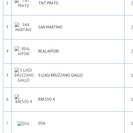
2
TNT PRATO
2
3
SAN MARTINO
2
4
REAL AFFORI
2
5
S.LUIGI BRUZZANO GIALLO
1
6
BRESSO 4
1
7
OSA
1