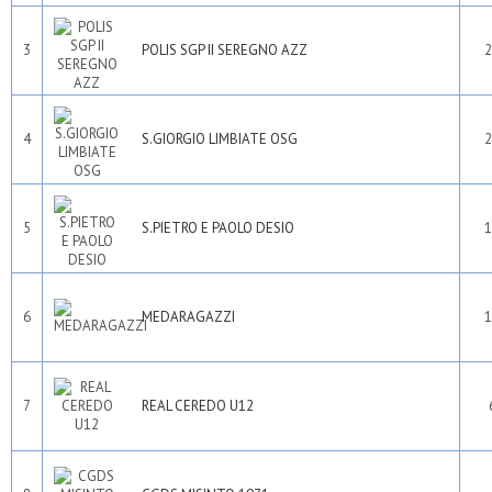
3
POLIS SGP II SEREGNO AZZ
2
4
S.GIORGIO LIMBIATE OSG
2
5
S.PIETRO E PAOLO DESIO
1
6
MEDARAGAZZI
1
7
REAL CEREDO U12