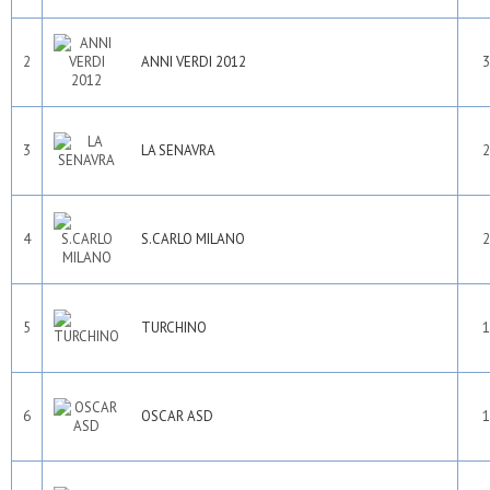
2
ANNI VERDI 2012
3
3
LA SENAVRA
2
4
S.CARLO MILANO
2
5
TURCHINO
1
6
OSCAR ASD
1