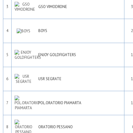
3
GSO VIMODRONE
3
4
BOYS
2
5
ENJOY GOLDFIGHTERS
1
6
USR SEGRATE
1
7
POL.ORATORIO PIAMARTA
1
8
ORATORIO PESSANO