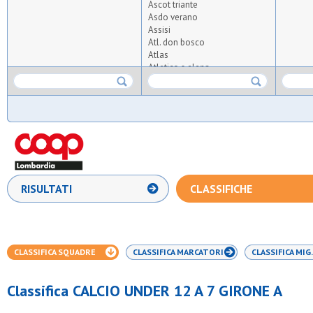
Ascot triante
Asdo verano
Assisi
Atl. don bosco
Atlas
Atletico s.elena
Aurora milano
Aurora osgb
Ausonia
Azzurra oratorio albiate
Barnabiti
Bernate
Boys
Bresso 4
Cea
RISULTATI
CLASSIFICHE
Certosa
Cgds misinto 1971
Desiano
Diavoli rossi
Enjoy
CLASSIFICA SQUADRE
CLASSIFICA MARCATORI
CLASSIFICA MIG.
Fides sma
Fortes
Fulgor sesto
Classifica CALCIO UNDER 12 A 7 GIRONE A
G.xxiii milano
Gbp