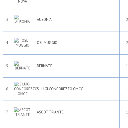
3
AUSONIA
2
4
OSL MUGGIO
2
5
BERNATE
1
6
S.LUIGI CONCOREZZO OMCC
1
7
ASCOT TRIANTE
1