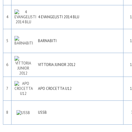
4
4 EVANGELISTI 2014 BLU
1
5
BARNABITI
1
6
VITTORIA JUNIOR 2012
1
7
APO CROCETTA U12
1
8
USSB