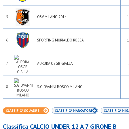
Pob - binzago 2017
Pol.oratorio piamarta
Polis sgp ii seregno
5
OSV MILANO 2014
1
Polisportiva omr
Polisportiva tri ssdrl
Pos senago
Posl
Precotto
6
SPORTING MURIALDO ROSSA
1
Real affori
Real ceredo
Real san paolo
Rosario
7
AURORA OSGB GIALLA
S.adele
S.carlo casoretto
S.carlo milano
S.carlo nova
S.cecilia
8
S.GIOVANNI BOSCO MILANO
S.chiara e francesco
S.crisostomo
S.domenico savio
S.giorgio dergano
CLASSIFICA SQUADRE
CLASSIFICA MARCATORI
CLASSIFICA MIG.
S.giorgio limbiate
S.giovanni bosco milano
S.leone magno
Classifica CALCIO UNDER 12 A 7 GIRONE B
S.luigi biassono