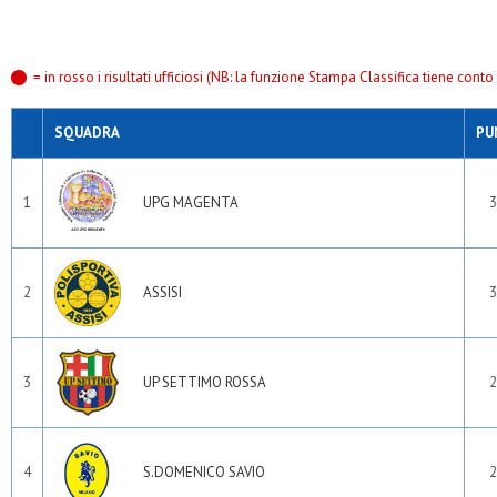
Gso vimodrone
Kolbe
La senavra
Medaragazzi
= in rosso i risultati ufficiosi (NB: la funzione Stampa Classifica tiene conto s
Nabor
Nord ovest
Nuova fontana
SQUADRA
PU
Nuova molinazzo
Odb+
Odi turro
1
UPG MAGENTA
3
Olsm rho
Omf
Oransport
Oratorio cesate
Oratorio pessano
2
ASSISI
3
Osa
Oscar asd
Osds
Osg 2001
3
UP SETTIMO ROSSA
2
Osgb caronno
Osgb giussano
Osl 2015 sesto
Osl muggio
Osv milano
4
S.DOMENICO SAVIO
2
Paina 2004