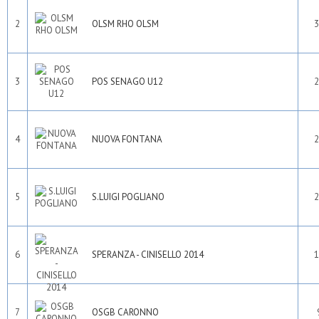
2
OLSM RHO OLSM
3
3
POS SENAGO U12
2
4
NUOVA FONTANA
2
5
S.LUIGI POGLIANO
2
6
SPERANZA - CINISELLO 2014
1
7
OSGB CARONNO