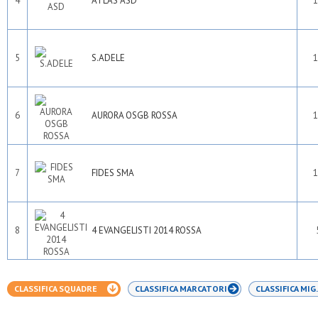
4
ATLAS ASD
1
Virtus bovisio
Virtus mi
Vittoria junior 2012
Volantes osa
5
S.ADELE
1
6
AURORA OSGB ROSSA
1
7
FIDES SMA
1
8
4 EVANGELISTI 2014 ROSSA
CLASSIFICA SQUADRE
CLASSIFICA MARCATORI
CLASSIFICA MIG.