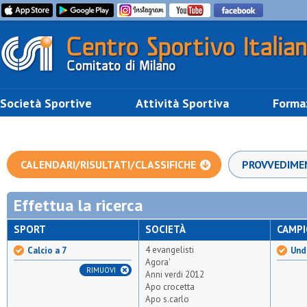
Società Sportive
Attività Sportiva
Forma
CALENDARI/RISULTATI/CLASSIFICHE
PROVVEDIME
Effettua la ricerca
SPORT
SOCIETÀ
CAMP
4 evangelisti
Calcio a 7
Unde
Agora'
RIMUOVI
Anni verdi 2012
Apo crocetta
Apo s.carlo