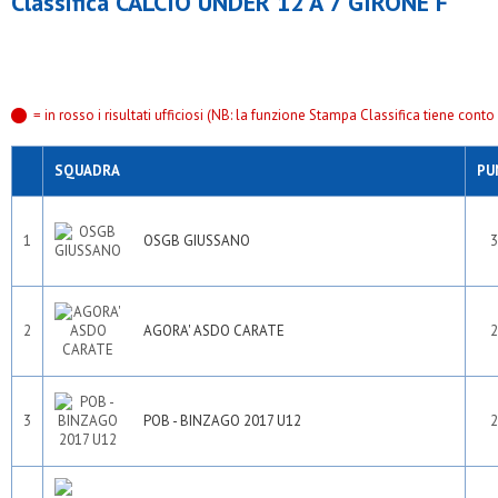
Classifica CALCIO UNDER 12 A 7 GIRONE F
= in rosso i risultati ufficiosi (NB: la funzione Stampa Classifica tiene conto s
SQUADRA
PU
1
OSGB GIUSSANO
3
2
AGORA' ASDO CARATE
2
3
POB - BINZAGO 2017 U12
2