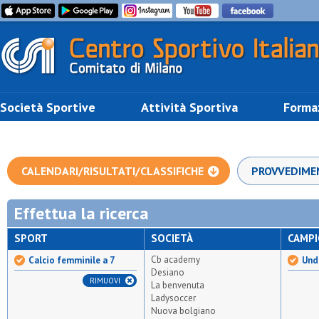
Società Sportive
Attività Sportiva
Forma
CALENDARI/RISULTATI/CLASSIFICHE
PROVVEDIME
Effettua la ricerca
SPORT
SOCIETÀ
CAMP
Cb academy
Calcio femminile a 7
Und
Desiano
RIMUOVI
La benvenuta
Ladysoccer
Nuova bolgiano