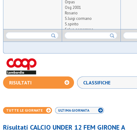
Orpas
Osg 2001
Rosario
S.luigi cormano
S.spirito
Salus gerenzano
Vires asd
Virtus adda
Zanconti 2022
RISULTATI
CLASSIFICHE
TUTTE LE GIORNATE
ULTIMA GIORNATA
Risultati CALCIO UNDER 12 FEM GIRONE A