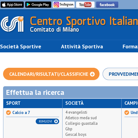
Società Sportive
Attività Sportiva
Forma
CALENDARI/RISULTATI/CLASSIFICHE
PROVVEDIME
Effettua la ricerca
SPORT
SOCIETÀ
CAMP
4 evangelisti
Calcio a 7
Unde
Atletico meda sud
RIMUOVI
Collegio guastalla
Gbp
Gescal boys