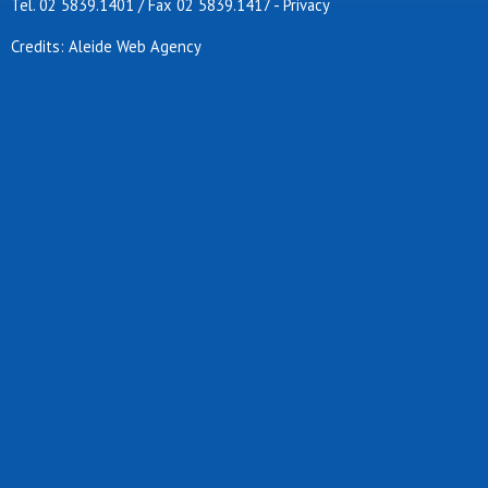
Tel. 02 5839.1401 / Fax 02 5839.1417
-
Privacy
Sanrocco calcio
Sgb desio
Credits: Aleide Web Agency
Sporting murialdo
Turchino
Upg
Virtus opm