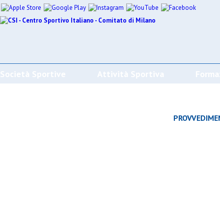
Società Sportive
Attività Sportiva
Forma
CALENDARI/RISULTATI/CLASSIFICHE
PROVVEDIME
Effettua la ricerca
SPORT
SOCIETÀ
CAMP