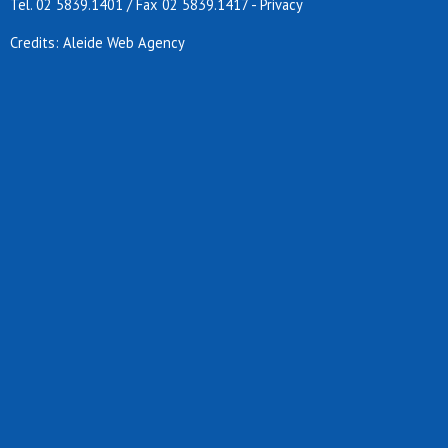
Tel. 02 5839.1401 / Fax 02 5839.1417
-
Privacy
Credits: Aleide Web Agency