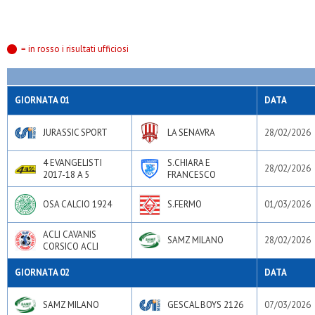
= in rosso i risultati ufficiosi
GIORNATA 01
DATA
JURASSIC SPORT
LA SENAVRA
28/02/2026
4 EVANGELISTI
S.CHIARA E
28/02/2026
2017-18 A 5
FRANCESCO
OSA CALCIO 1924
S.FERMO
01/03/2026
ACLI CAVANIS
SAMZ MILANO
28/02/2026
CORSICO ACLI
GIORNATA 02
DATA
SAMZ MILANO
GESCAL BOYS 2126
07/03/2026