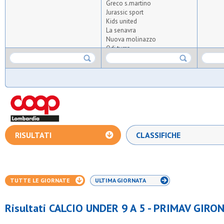
Greco s.martino
Jurassic sport
Kids united
La senavra
Nuova molinazzo
Odi turro
Oro
Orpas
Osa calcio 1924
Polisportiva tri ssdrl
S.ambrogio parabiago
S.carlo bresso
S.chiara e francesco
S.fermo
S.ilario
RISULTATI
CLASSIFICHE
S.pietro rho
Samz milano
Sanfra
Sporting murialdo
Upg
TUTTE LE GIORNATE
ULTIMA GIORNATA
Villa raverio
Virtus opm
Risultati CALCIO UNDER 9 A 5 - PRIMAV GIRON