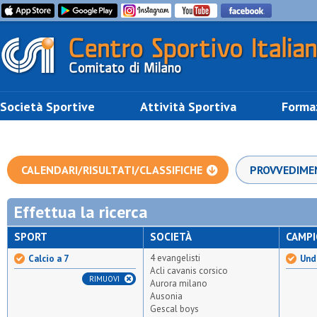
Società Sportive
Attività Sportiva
Forma
CALENDARI/RISULTATI/CLASSIFICHE
PROVVEDIME
Effettua la ricerca
SPORT
SOCIETÀ
CAMP
4 evangelisti
Calcio a 7
Unde
Acli cavanis corsico
RIMUOVI
Aurora milano
Ausonia
Gescal boys