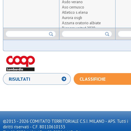
Asdo verano
Aso cernusco
Atletico s.elena
Aurora osgb
Azzurra oratorio albiate
Bicocca united 2020
Bresso 4
Cea
Cim lissone
Coc
Collegio guastalla
Desiano
Diavoli rossi
Don bosco arese
Don bosco carugate
RISULTATI
CLASSIFICHE
Elettro cernusco
Enjoy
Fenice
Fortes
Gan
Gescal boys
Juvenilia
Kolbe
©2013 - 2026 COMITATO TERRITORIALE C.S.I. MILANO - APS. Tutti i
Leo team
diritti riservati - C.F. 80110610153
Linea verde