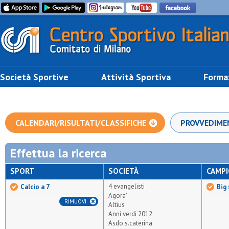
Società Sportive
Attività Sportiva
Forma
CALENDARI/RISULTATI/CLASSIFICHE
PROVVEDIME
Effettua la ricerca
SPORT
SOCIETÀ
CAMP
4 evangelisti
Calcio a 7
Big 
Agora'
RIMUOVI
Altius
Anni verdi 2012
Asdo s.caterina