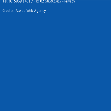
Tel. 02 5839.1401 / Fax 02 5839.1417
-
Privacy
Nabor
Nuova amatese
Credits: Aleide Web Agency
Nuova fontana
Odb+
Odi turro
Omf
Oratorio giovi
Oratorio lainate
Oro
Orpas
Osa
Osa calcio 1924
Osa lentate
Oscar asd
Osds
Osgb caronno
Osgb giussano
Osm assago
Osm veduggio
Ospg
Osv milano
Pob - binzago 2017
Pol oratorio cusago
Polisportiva omr
Polisportiva tri ssdrl