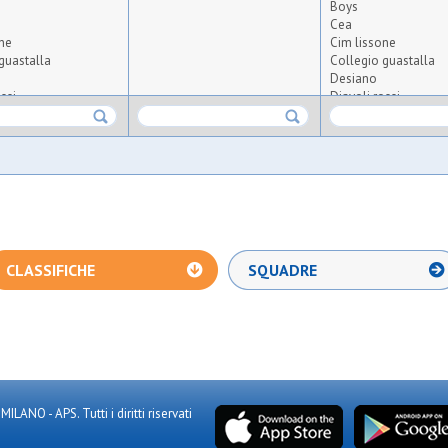
Boys
Cea
ne
Cim lissone
guastalla
Collegio guastalla
Desiano
ssi
Diavoli rossi
o carugate
Don bosco carugate
Fenice
zzurra
Freccia azzurra asd
Juvenilia
zzi
Medaragazzi
Nika asd
matese
Nuova amatese
ntana
Nuova fontana
lletto
Odb castelletto
CLASSIFICHE
SQUADRE
t
Oransport bianca
ceriano
Oransport rossa
cesate
Oratorio ceriano
 pessano
Oratorio cesate
Oratorio pessano
Oro
ssano
Orpas 2019 giallo
sesto
Orpas 2020
NO - APS. Tutti i diritti riservati
io
Osgb giussano
ago
Osl 2015 sesto