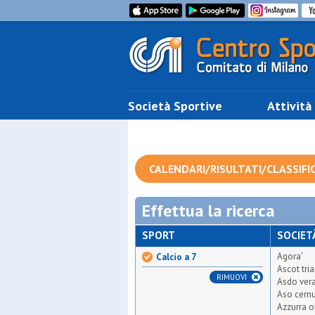
Società Sportive
Attività
CALENDARI/RISULTATI/CLASSIFI
Effettua la ricerca
SPORT
SOCIET
Agora'
Calcio a 7
Ascot tri
RIMUOVI
Asdo ver
Aso cern
Azzurra o