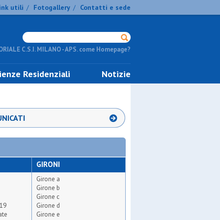
ink utili
Fotogallery
Contatti e sede
/
/
RIALE C.S.I. MILANO - APS. come Homepage?
ienze Residenziali
Notizie
NICATI
GIRONI
Girone a
Girone b
Girone c
019
Girone d
ate
Girone e