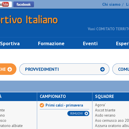
Chi siamo
L
/
Vuoi COMITATO TERRITO
 Sportiva
Formazione
Eventi
Esper
CHE
PROVVEDIMENTI
COMU
À
CAMPIONATO
SQUADRE
Agora'
Primi calci - primavera
ante
Ascot triante
RIMUOVI
ano
Asdo verano
usco
Aso cernusco aso 2
ratorio albiate
Azzurra oratorio albi