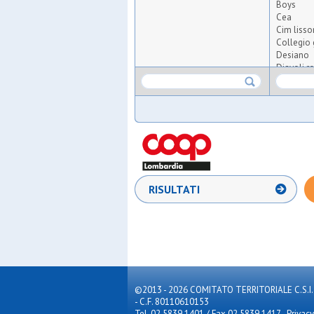
Boys
Cea
Cim lisso
Collegio 
Desiano
Diavoli ro
Don bosc
Fenice
Freccia a
Juvenilia
Medaraga
Nika
Nuova a
Nuova fo
Odb caste
RISULTATI
Oranspor
Oratorio 
Oratorio 
Oratorio
Oro
Orpas
Osgb giu
Osl 2015 
©2013 - 2026 COMITATO TERRITORIALE C.S.I. MILA
Osl mugg
- C.F. 80110610153
Osm ass
Tel. 02 5839.1401 / Fax 02 5839.1417
-
Privacy