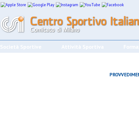
Società Sportive
Attività Sportiva
Forma
CALENDARI/RISULTATI/CLASSIFICHE
PROVVEDIME
Effettua la ricerca
SPORT
SOCIETÀ
CAMP