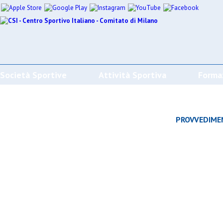
Società Sportive
Attività Sportiva
Forma
CALENDARI/RISULTATI/CLASSIFICHE
PROVVEDIME
Effettua la ricerca
SPORT
SOCIETÀ
CAMP