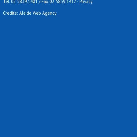
Tel. 02 5839.1401 / Fax 02 5839.1417
-
Privacy
Credits: Aleide Web Agency