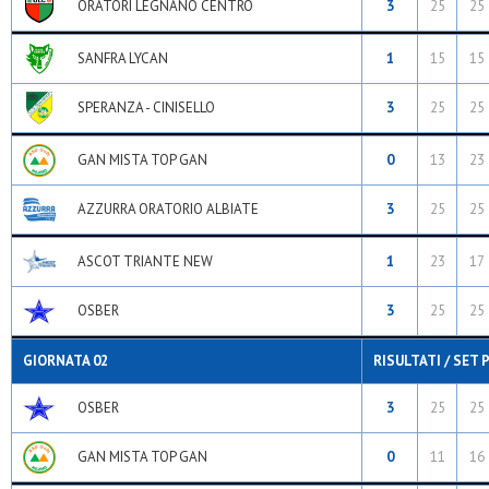
ORATORI LEGNANO CENTRO
3
25
25
SANFRA LYCAN
1
15
15
SPERANZA - CINISELLO
3
25
25
GAN MISTA TOP GAN
0
13
23
AZZURRA ORATORIO ALBIATE
3
25
25
ASCOT TRIANTE NEW
1
23
17
OSBER
3
25
25
GIORNATA 02
RISULTATI / SET 
OSBER
3
25
25
GAN MISTA TOP GAN
0
11
16