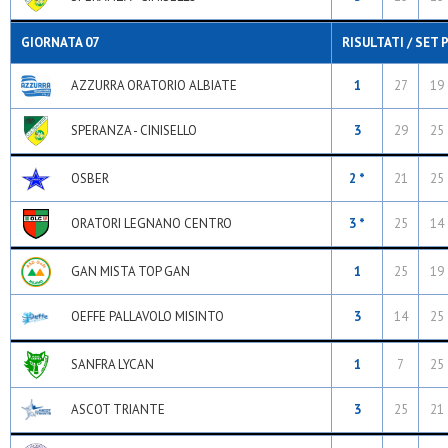
GIORNATA 07
RISULTATI / SET 
AZZURRA ORATORIO ALBIATE
1
27
19
SPERANZA - CINISELLO
3
29
25
OSBER
2 *
21
25
ORATORI LEGNANO CENTRO
3 *
25
14
GAN MISTA TOP GAN
1
25
19
OEFFE PALLAVOLO MISINTO
3
14
25
SANFRA LYCAN
1
7
25
ASCOT TRIANTE
3
25
21