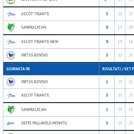
ASCOT TRIANTE
3
25
25
SANFRA LYCAN
0
15
20
ASCOT TRIANTE NEW
0
19
16
VIRTUS BOVISIO
3
25
25
GIORNATA 08
RISULTATI / SET 
VIRTUS BOVISIO
1
23
21
ASCOT TRIANTE
3
25
25
SANFRA LYCAN
1
23
15
OEFFE PALLAVOLO MISINTO
3
25
25