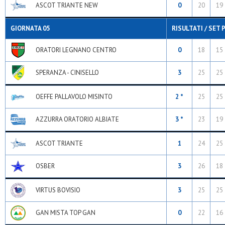
ASCOT TRIANTE NEW
0
20
19
GIORNATA 05
RISULTATI / SET 
ORATORI LEGNANO CENTRO
0
18
15
SPERANZA - CINISELLO
3
25
25
OEFFE PALLAVOLO MISINTO
2 *
25
25
AZZURRA ORATORIO ALBIATE
3 *
23
19
ASCOT TRIANTE
1
24
25
OSBER
3
26
18
VIRTUS BOVISIO
3
25
25
GAN MISTA TOP GAN
0
22
16