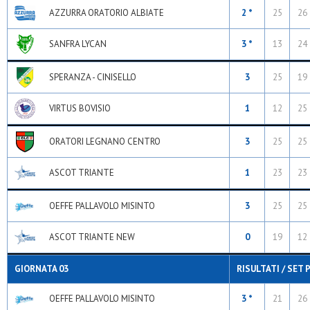
AZZURRA ORATORIO ALBIATE
2 *
25
26
SANFRA LYCAN
3 *
13
24
SPERANZA - CINISELLO
3
25
19
VIRTUS BOVISIO
1
12
25
ORATORI LEGNANO CENTRO
3
25
25
ASCOT TRIANTE
1
23
23
OEFFE PALLAVOLO MISINTO
3
25
25
ASCOT TRIANTE NEW
0
19
12
GIORNATA 03
RISULTATI / SET 
OEFFE PALLAVOLO MISINTO
3 *
21
26