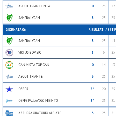
ASCOT TRIANTE NEW
0
23
22
SANFRA LYCAN
3
25
25
GIORNATA 06
RISULTATI / SET 
SANFRA LYCAN
3
25
14
VIRTUS BOVISIO
1
6
25
GAN MISTA TOP GAN
0
14
13
ASCOT TRIANTE
3
25
25
OSBER
3 *
20
25
OEFFE PALLAVOLO MISINTO
2 *
25
21
AZZURRA ORATORIO ALBIATE
3
25
21