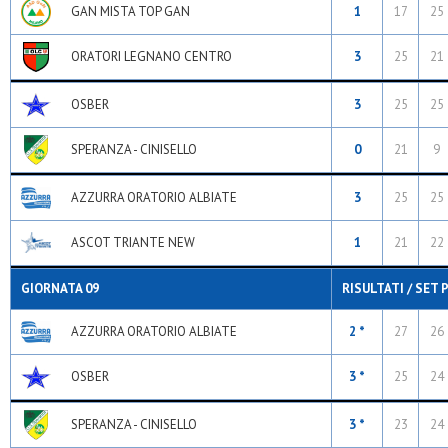
GAN MISTA TOP GAN
1
17
25
ORATORI LEGNANO CENTRO
3
25
21
OSBER
3
25
25
SPERANZA - CINISELLO
0
21
9
AZZURRA ORATORIO ALBIATE
3
25
25
ASCOT TRIANTE NEW
1
21
22
GIORNATA 09
RISULTATI / SET 
AZZURRA ORATORIO ALBIATE
2 *
27
26
OSBER
3 *
25
24
SPERANZA - CINISELLO
3 *
23
24