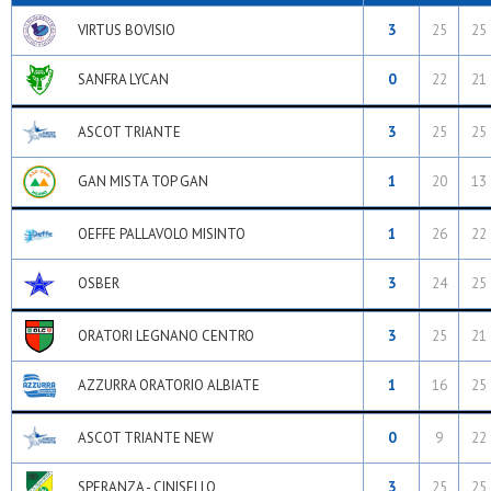
VIRTUS BOVISIO
3
25
25
SANFRA LYCAN
0
22
21
ASCOT TRIANTE
3
25
25
GAN MISTA TOP GAN
1
20
13
OEFFE PALLAVOLO MISINTO
1
26
22
OSBER
3
24
25
ORATORI LEGNANO CENTRO
3
25
21
AZZURRA ORATORIO ALBIATE
1
16
25
ASCOT TRIANTE NEW
0
9
22
SPERANZA - CINISELLO
3
25
25