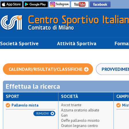
Società Sportive
Attività Sportiva
Forma
CALENDARI/RISULTATI/CLASSIFICHE
PROVVEDIME
Effettua la ricerca
SPORT
SOCIETÀ
CAMP
Ascot triante
Pallavolo mista
Mis
Azzurra oratorio albiate
RIMUOVI
Gan
Oeffe pallavolo misinto
Oratori legnano centro