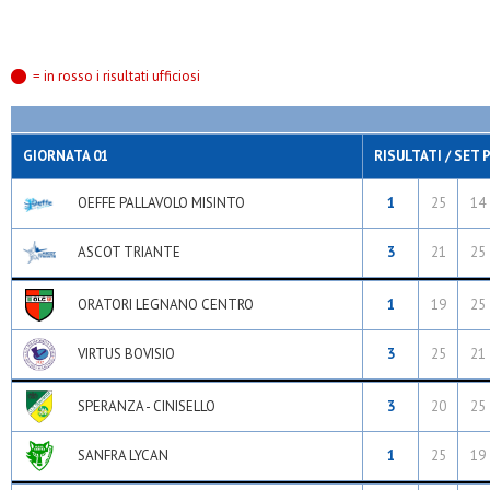
= in rosso i risultati ufficiosi
GIORNATA 01
RISULTATI / SET 
OEFFE PALLAVOLO MISINTO
1
25
14
ASCOT TRIANTE
3
21
25
ORATORI LEGNANO CENTRO
1
19
25
VIRTUS BOVISIO
3
25
21
SPERANZA - CINISELLO
3
20
25
SANFRA LYCAN
1
25
19