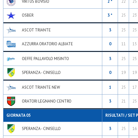
VIRTUS BOVISIO
2 *
22
25
OSBER
3 *
25
23
ASCOT TRIANTE
3
25
25
AZZURRA ORATORIO ALBIATE
0
11
15
OEFFE PALLAVOLO MISINTO
3
25
25
SPERANZA - CINISELLO
0
19
19
ASCOT TRIANTE NEW
1
25
17
ORATORI LEGNANO CENTRO
3
21
25
GIORNATA 05
RISULTATI / SET 
SPERANZA - CINISELLO
3
25
16