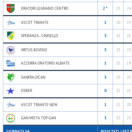
ORATORI LEGNANO CENTRO
2 *
25
24
ASCOT TRIANTE
1
20
25
SPERANZA - CINISELLO
3
25
21
VIRTUS BOVISIO
3
23
25
AZZURRA ORATORIO ALBIATE
1
25
19
SANFRA LYCAN
3
25
25
OSBER
0
22
21
ASCOT TRIANTE NEW
1
22
20
GAN MISTA TOP GAN
3
25
25
GIORNATA 04
RISULTATI / SET 