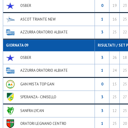
OSBER
0
19
23
ASCOT TRIANTE NEW
1
16
25
AZZURRA ORATORIO ALBIATE
3
25
22
GIORNATA 09
RISULTATI / SET 
OSBER
3
26
18
AZZURRA ORATORIO ALBIATE
1
24
25
GAN MISTA TOP GAN
0
15
25
SPERANZA - CINISELLO
3
25
27
SANFRA LYCAN
3
12
25
ORATORI LEGNANO CENTRO
1
25
20