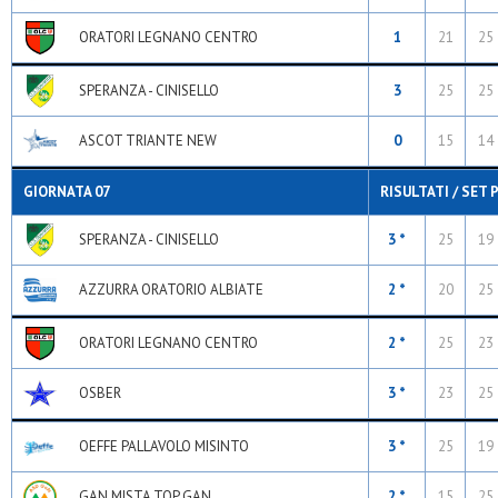
ORATORI LEGNANO CENTRO
1
21
25
SPERANZA - CINISELLO
3
25
25
ASCOT TRIANTE NEW
0
15
14
GIORNATA 07
RISULTATI / SET 
SPERANZA - CINISELLO
3 *
25
19
AZZURRA ORATORIO ALBIATE
2 *
20
25
ORATORI LEGNANO CENTRO
2 *
25
23
OSBER
3 *
23
25
OEFFE PALLAVOLO MISINTO
3 *
25
19
GAN MISTA TOP GAN
2 *
15
25