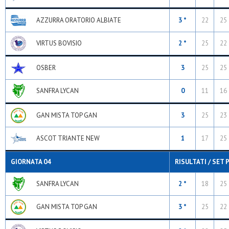
AZZURRA ORATORIO ALBIATE
3 *
22
25
VIRTUS BOVISIO
2 *
25
22
OSBER
3
25
25
SANFRA LYCAN
0
11
16
GAN MISTA TOP GAN
3
25
23
ASCOT TRIANTE NEW
1
17
25
GIORNATA 04
RISULTATI / SET 
SANFRA LYCAN
2 *
18
25
GAN MISTA TOP GAN
3 *
25
22