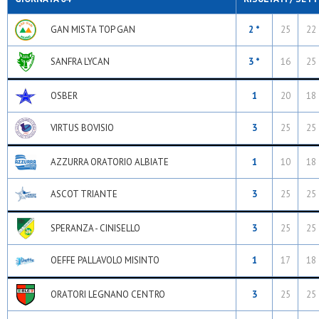
GAN MISTA TOP GAN
2 *
25
22
SANFRA LYCAN
3 *
16
25
OSBER
1
20
18
VIRTUS BOVISIO
3
25
25
AZZURRA ORATORIO ALBIATE
1
10
18
ASCOT TRIANTE
3
25
25
SPERANZA - CINISELLO
3
25
25
OEFFE PALLAVOLO MISINTO
1
17
18
ORATORI LEGNANO CENTRO
3
25
25