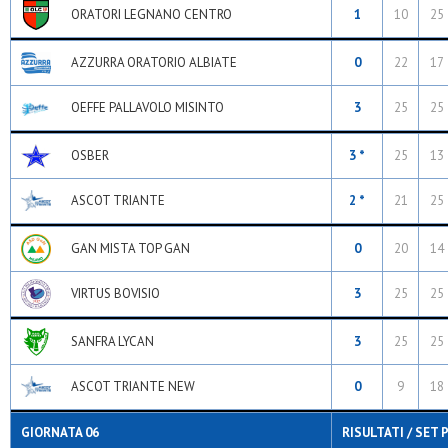
ORATORI LEGNANO CENTRO
1
10
25
AZZURRA ORATORIO ALBIATE
0
22
17
OEFFE PALLAVOLO MISINTO
3
25
25
OSBER
3 *
25
13
ASCOT TRIANTE
2 *
21
25
GAN MISTA TOP GAN
0
20
14
VIRTUS BOVISIO
3
25
25
SANFRA LYCAN
3
25
25
ASCOT TRIANTE NEW
0
9
18
GIORNATA 06
RISULTATI / SET 