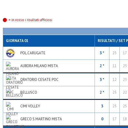
= in rosso i risultati ufficiosi
GIORNATA 01
RISULTATI / SET 
POL.CARUGATE
3 *
25
17
AURORA MILANO MISTA
2 *
11
25
ORATORIO CESATE POC
3 *
12
25
BELLUSCO
2 *
25
22
CIMI VOLLEY
3
25
25
GRECO S.MARTINO MISTA
0
17
18