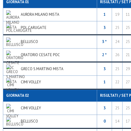
GIORNATA 01
RISULTATI / SET 
AURORA MILANO MISTA
1
19
11
POL.CARUGATE
3
25
25
BELLUSCO
3 *
24
25
ORATORIO CESATE POC
2 *
26
21
GRECO S.MARTINO MISTA
3
25
29
CIMI VOLLEY
1
22
27
GIORNATA 02
RISULTATI / SET 
CIMI VOLLEY
3
25
25
BELLUSCO
0
14
17