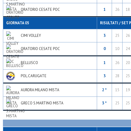
ORATORIO CESATE POC
1
26
18
GIORNATA 05
RISULTATI / SET 
CIMI VOLLEY
3
25
26
ORATORIO CESATE POC
0
10
24
BELLUSCO
1
26
20
POL.CARUGATE
3
28
25
AURORA MILANO MISTA
2 *
15
19
GRECO S.MARTINO MISTA
3 *
25
25