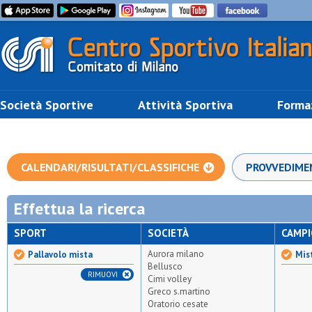
Società Sportive
Attività Sportiva
Forma
CALENDARI/RISULTATI/CLASSIFICHE
PROVVEDIME
Effettua la ricerca
SPORT
SOCIETÀ
CAMP
Aurora milano
Pallavolo mista
Mis
Bellusco
RIMUOVI
Cimi volley
Greco s.martino
Oratorio cesate