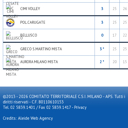
CIMI VOLLEY
3
25
26
POL.CARUGATE
3
25
25
BELLUSCO
0
17
22
GRECO S.MARTINO MISTA
3 *
25
25
AURORA MILANO MISTA
2 *
20
15
©2013 - 2026 COMITATO TERRITORIALE C.S.I. MILANO - APS. Tutti i
diritti riservati - C.F. 80110610153
Tel. 02 5839.1401 / Fax 02 5839.1417
-
Privacy
Credits: Aleide Web Agency