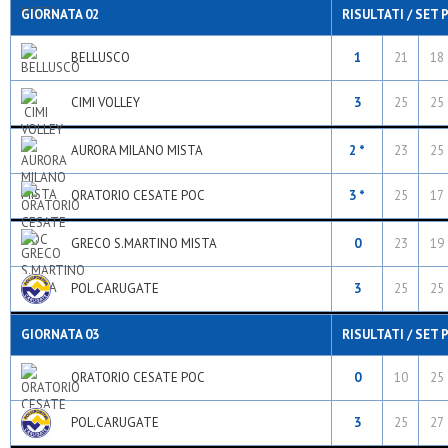
GIORNATA 02
RISULTATI / SET 
BELLUSCO
1
21
18
CIMI VOLLEY
3
25
25
AURORA MILANO MISTA
2 *
23
25
ORATORIO CESATE POC
3 *
25
17
GRECO S.MARTINO MISTA
0
23
19
POL.CARUGATE
3
25
25
GIORNATA 03
RISULTATI / SET 
ORATORIO CESATE POC
0
10
25
POL.CARUGATE
3
25
27