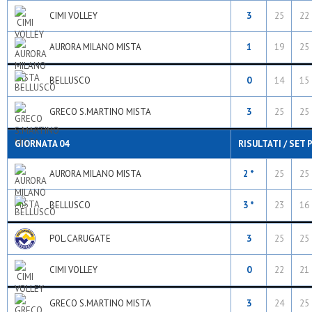
CIMI VOLLEY
3
25
22
AURORA MILANO MISTA
1
19
25
BELLUSCO
0
14
15
GRECO S.MARTINO MISTA
3
25
25
GIORNATA 04
RISULTATI / SET 
AURORA MILANO MISTA
2 *
25
25
BELLUSCO
3 *
23
16
POL.CARUGATE
3
25
25
CIMI VOLLEY
0
22
21
GRECO S.MARTINO MISTA
3
24
25