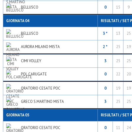
BELLUSCO
0
15
9
GIORNATA 04
RISULTATI / SET 
BELLUSCO
3 *
13
25
AURORA MILANO MISTA
2 *
25
19
CIMI VOLLEY
3
25
25
POL.CARUGATE
0
22
20
ORATORIO CESATE POC
0
19
19
GRECO S.MARTINO MISTA
3
25
25
GIORNATA 05
RISULTATI / SET 
ORATORIO CESATE POC
0
11
24