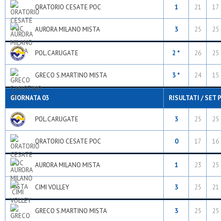
ORATORIO CESATE POC
1
21
17
AURORA MILANO MISTA
3
25
25
POL.CARUGATE
2 *
26
25
GRECO S.MARTINO MISTA
3 *
24
15
GIORNATA 03
RISULTATI / SET 
POL.CARUGATE
3
25
25
ORATORIO CESATE POC
0
17
16
AURORA MILANO MISTA
1
23
25
CIMI VOLLEY
3
25
21
GRECO S.MARTINO MISTA
3
25
25