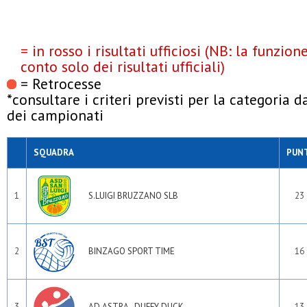
= in rosso i risultati ufficiosi (NB: la funzio
conto solo dei risultati ufficiali)
= Retrocesse
*consultare i criteri previsti per la categoria 
dei campionati
SQUADRA
PUN
1
S.LUIGI BRUZZANO SLB
23
2
BINZAGO SPORT TIME
16
3
AD ASTRA - DUFFY DUCK
13