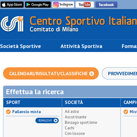
Società Sportive
Attività Sportiva
Forma
CALENDARI/RISULTATI/CLASSIFICHE
PROVVEDIME
Effettua la ricerca
SPORT
SOCIETÀ
CAMP
Ad astra
Pallavolo mista
Mist
Ascot triante
RIMUOVI
Binzago sport time
Cachi
Cim lissone