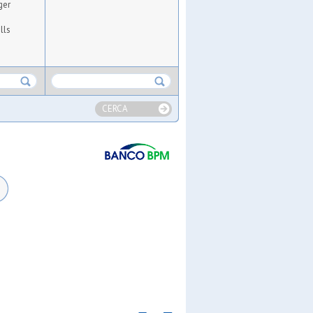
ger
lls
CERCA