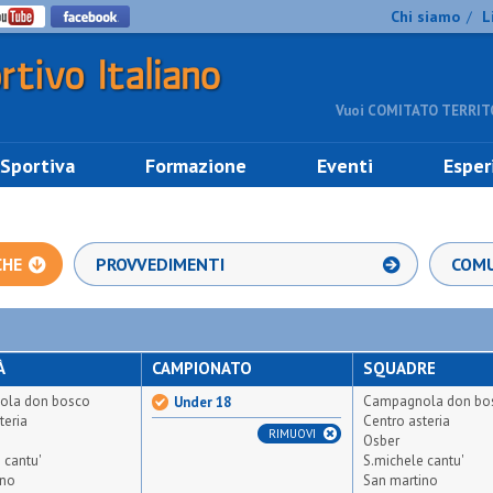
Chi siamo
L
/
Vuoi COMITATO TERRITO
 Sportiva
Formazione
Eventi
Esper
CHE
PROVVEDIMENTI
COMU
À
CAMPIONATO
SQUADRE
ola don bosco
Campagnola don bo
Under 18
teria
Centro asteria
RIMUOVI
Osber
 cantu'
S.michele cantu'
ino
San martino