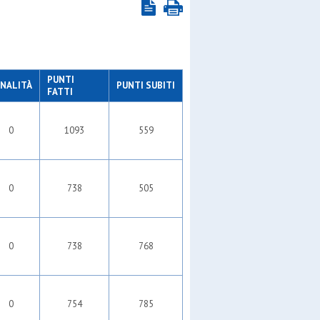
PUNTI
NALITÀ
PUNTI SUBITI
FATTI
0
1093
559
0
738
505
0
738
768
0
754
785