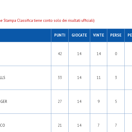
one Stampa Classifica tiene conto solo dei risultati ufficiali)
PUNTI
GIOCATE
VINTE
PERSE
PE
42
14
14
0
LLS
33
14
11
3
IGER
27
14
9
5
SCO
21
14
7
7