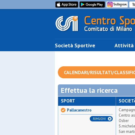
Società Sportive
Attività
CALENDARI/RISULTATI/CLASSIFI
Effettua la ricerca
SPORT
SOCIET
Campagn
Pallacanestro
Centro as
RIMUOVI
Osber
S.michele
San mart