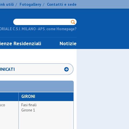
ink utili
Fotogallery
Contatti e sede
/
/
RIALE C.S.I. MILANO - APS. come Homepage?
ienze Residenziali
Notizie
NICATI
GIRONI
sco
Fasi finali
Girone 1