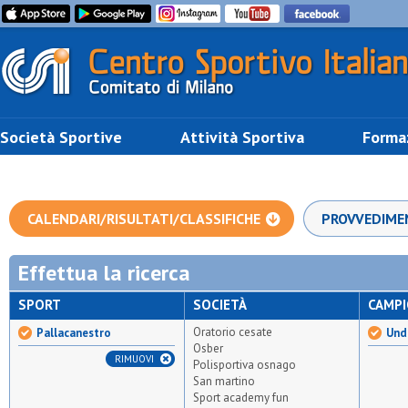
Società Sportive
Attività Sportiva
Forma
CALENDARI/RISULTATI/CLASSIFICHE
PROVVEDIME
Effettua la ricerca
SPORT
SOCIETÀ
CAMP
Oratorio cesate
Pallacanestro
Unde
Osber
RIMUOVI
Polisportiva osnago
San martino
Sport academy fun