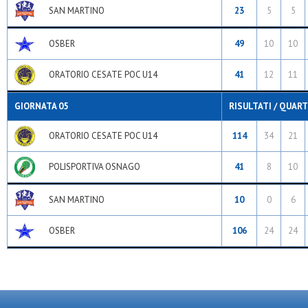
SAN MARTINO
23
5
5
OSBER
49
10
10
ORATORIO CESATE POC U14
41
12
11
GIORNATA 05
RISULTATI / QUART
ORATORIO CESATE POC U14
114
34
21
POLISPORTIVA OSNAGO
41
8
10
SAN MARTINO
10
0
6
OSBER
106
24
24