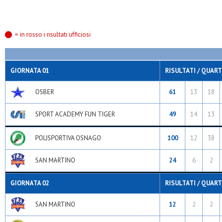
= in rosso i risultati ufficiosi
GIORNATA 01
RISULTATI / QUART
OSBER
61
13
18
SPORT ACADEMY FUN TIGER
49
14
13
POLISPORTIVA OSNAGO
100
12
38
SAN MARTINO
24
6
2
GIORNATA 02
RISULTATI / QUART
SAN MARTINO
12
2
2