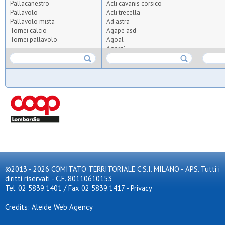
Pallacanestro
Acli cavanis corsico
Pallavolo
Acli trecella
Pallavolo mista
Ad astra
Tornei calcio
Agape asd
Tornei pallavolo
Agoal
Agora'
Agrisport
Aics olmi
Airoldi origgio
Albatal seguro
All for tennis and padel
Altius
Altopiano
Ambrosiana
Anni verdi 2012
Anni verdi 95
Apo crocetta
Apo s.carlo
Apo vedano
©2013 - 2026 COMITATO TERRITORIALE C.S.I. MILANO - APS. Tutti i
Arca
diritti riservati - C.F. 80110610153
Arca brugherio
Tel. 02 5839.1401 / Fax 02 5839.1417
-
Privacy
Arcobaleno pavoni
Ardita giambellino
Credits: Aleide Web Agency
Ardor bollate
Arluno calcio 2010