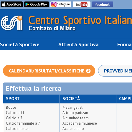
Società Sportive
Attività Sportiva
Forma
CALENDARI/RISULTATI/CLASSIFICHE
PROVVEDIME
Effettua la ricerca
SPORT
SOCIETÀ
CAMP
Bocce
4 evangelisti
Calcio a 11
A-tono partizan
Calcio a 7
A.c. united team
Calcio femminile a 7
Accademia milanese
Calcio master
Acd sedriano