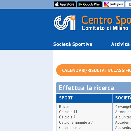
Società Sportive
Attività
CALENDARI/RISULTATI/CLASSIFI
Effettua la ricerca
SPORT
SOCIET
Bocce
4 evangel
Calcio a 11
A-tono pa
Calcio a 7
A.c. unit
Calcio femminile a 7
Accademi
Calcio master
Acd sedr