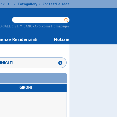
ink utili
Fotogallery
Contatti e sede
/
/
RIALE C.S.I. MILANO - APS. come Homepage?
ienze Residenziali
Notizie
NICATI
GIRONI