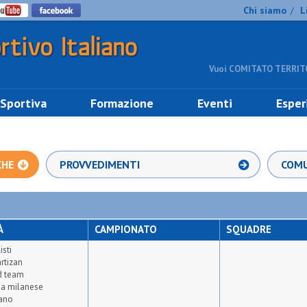
Chi siamo
L
/
Vuoi COMITATO TERRITO
 Sportiva
Formazione
Eventi
Esper
CHE
PROVVEDIMENTI
COMU
À
CAMPIONATO
SQUADRE
isti
rtizan
ed team
a milanese
iano