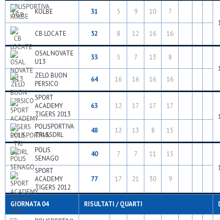
KOLBE
31
5
9
10
7
CB LOCATE
52
8
12
16
16
OSAL NOVATE
33
5
7
13
8
U13
ZELO BUON
64
16
16
16
16
PERSICO
SPORT
ACADEMY
63
12
17
17
17
TIGERS 2013
POLISPORTIVA
48
12
13
8
15
TRI SSDRL
POLIS
40
7
7
11
15
SENAGO
SPORT
ACADEMY
77
17
21
30
9
TIGERS 2012
GIORNATA 04
RISULTATI / QUARTI