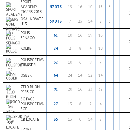
SPORT
ACADEMY
57 DTS
15
16
10
13
3
TIGERS 2013
OSAL NOVATE
59 DTS
7
25
14
8
5
U13
POLIS
61
10
16
19
16
SENAGO
KOLBE
24
2
8
4
10
POLISPORTIVA
32
10
6
9
7
TRI SSDRL
OSBER
64
24
14
12
14
ZELO BUON
91
20
16
23
32
PERSICO
SG PACE
POLISPORTIVA
27
13
8
2
4
SGP
CB LOCATE
35
13
0
14
8
SPORT