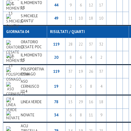
IL MOMENTO
44
9
6
12
17
13
S.MICHELE
49
11
10
18
10
CANTU'
GIORNATA 04
RISULTATI / QUARTI
ORATORIO
119
28
22
37
32
CESATE POC
IL MOMENTO
20
8
6
4
2
13
POLISPORTIVA
119
37
19
26
37
OSNAGO
ASO
CERNUSCO
19
2
5
8
4
U14
LINEA VERDE
78
15
29
16
18
NOVATE
34
6
8
11
9
ACLI
TRECELLA
79
14
19
21
25