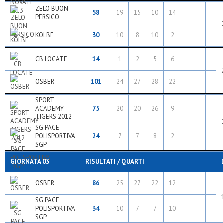
ZELO BUON
58
19
15
10
14
PERSICO
KOLBE
30
10
8
10
2
CB LOCATE
14
1
2
5
6
OSBER
101
24
27
28
22
SPORT
ACADEMY
75
20
20
26
9
TIGERS 2012
SG PACE
POLISPORTIVA
24
7
7
8
2
SGP
GIORNATA 03
RISULTATI / QUARTI
OSBER
86
25
27
22
12
SG PACE
POLISPORTIVA
34
10
7
7
10
SGP