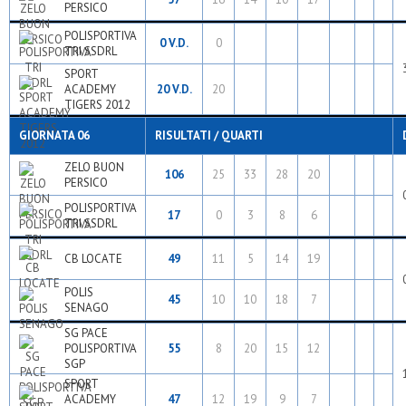
PERSICO
POLISPORTIVA
0 V.D.
0
TRI SSDRL
SPORT
ACADEMY
20 V.D.
20
TIGERS 2012
GIORNATA 06
RISULTATI / QUARTI
ZELO BUON
106
25
33
28
20
PERSICO
POLISPORTIVA
17
0
3
8
6
TRI SSDRL
CB LOCATE
49
11
5
14
19
POLIS
45
10
10
18
7
SENAGO
SG PACE
POLISPORTIVA
55
8
20
15
12
SGP
SPORT
ACADEMY
47
12
19
9
7