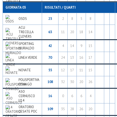
GIORNATA 03
RISULTATI / QUARTI
OSDS
23
2
8
5
8
ACLI
TRECELLA
63
11
20
18
14
CLOVERS
SPORTING
42
4
14
9
15
MURIALDO
LINEA VERDE
70
24
13
16
17
NOVATE
55
12
17
11
15
POLISPORTIVA
108
32
30
20
26
OSNAGO
ASO
CERNUSCO
16
0
6
6
4
U14
ORATORIO
109
35
28
26
20
CESATE POC