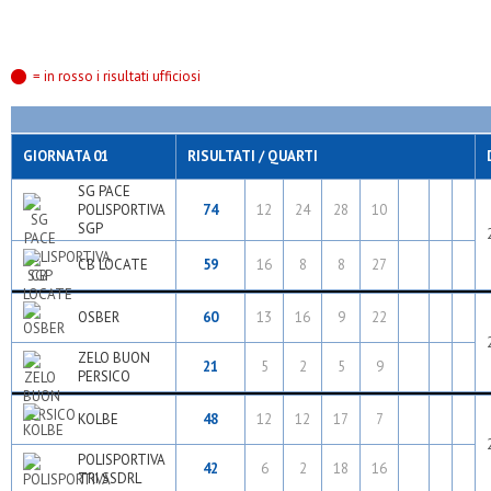
= in rosso i risultati ufficiosi
GIORNATA 01
RISULTATI / QUARTI
SG PACE
POLISPORTIVA
74
12
24
28
10
SGP
CB LOCATE
59
16
8
8
27
OSBER
60
13
16
9
22
ZELO BUON
21
5
2
5
9
PERSICO
KOLBE
48
12
12
17
7
POLISPORTIVA
42
6
2
18
16
TRI SSDRL