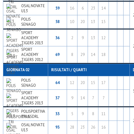
OSAL NOVATE
59
16
6
23
14
U13
POLIS
58
10
20
13
15
SENAGO
SPORT
ACADEMY
36
2
9
13
12
TIGERS 2013
SPORT
ACADEMY
69
8
29
14
18
TIGERS 2012
GIORNATA 02
RISULTATI / QUARTI
POLIS
64
12
20
15
17
SENAGO
SPORT
ACADEMY
37
9
14
7
7
TIGERS 2013
POLISPORTIVA
33
5
9
8
11
TRI SSDRL
OSAL NOVATE
93
28
23
26
16
U13