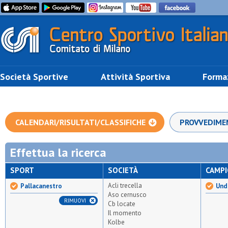
Società Sportive
Attività Sportiva
Forma
CALENDARI/RISULTATI/CLASSIFICHE
PROVVEDIME
Effettua la ricerca
SPORT
SOCIETÀ
CAMP
Acli trecella
Pallacanestro
Unde
Aso cernusco
RIMUOVI
Cb locate
Il momento
Kolbe