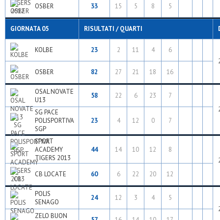
OSBER
33
15
5
8
5
GIORNATA 05
RISULTATI / QUARTI
KOLBE
23
2
11
4
6
OSBER
82
27
21
18
16
OSAL NOVATE
58
22
6
23
7
U13
SG PACE
POLISPORTIVA
23
4
12
0
7
SGP
SPORT
ACADEMY
44
14
10
12
8
TIGERS 2013
CB LOCATE
60
6
22
20
12
POLIS
24
12
3
4
5
SENAGO
ZELO BUON
57
16
14
10
17