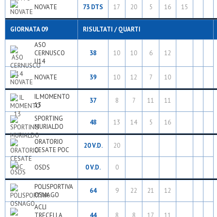
NOVATE
73 DTS
17
20
5
16
15
GIORNATA 09
RISULTATI / QUARTI
ASO
CERNUSCO
38
10
10
6
12
U14
NOVATE
39
10
12
7
10
IL MOMENTO
37
8
7
11
11
13
SPORTING
48
13
14
5
16
MURIALDO
ORATORIO
20 V.D.
20
CESATE POC
OSDS
0 V.D.
0
POLISPORTIVA
64
9
22
21
12
OSNAGO
ACLI
TRECELLA
44
8
8
17
11