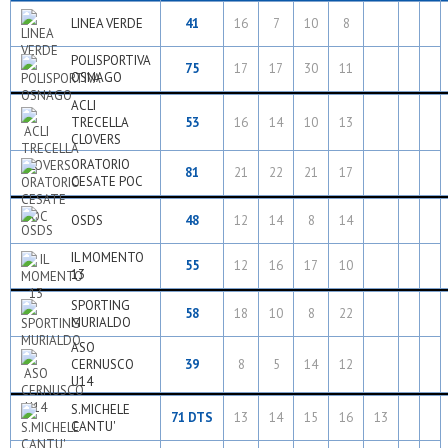
LINEA VERDE
41
16
7
10
8
POLISPORTIVA
75
17
17
30
11
OSNAGO
ACLI
TRECELLA
53
16
14
10
13
CLOVERS
ORATORIO
81
21
22
21
17
CESATE POC
OSDS
48
12
14
8
14
IL MOMENTO
55
12
16
17
10
13
SPORTING
58
18
10
8
22
MURIALDO
ASO
CERNUSCO
39
8
5
14
12
U14
S.MICHELE
71 DTS
13
14
15
16
13
CANTU'