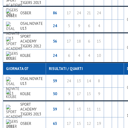
TIGERS 2013
OSBER
86
17
24
21
24
OSAL NOVATE
24
5
9
6
4
U13
SPORT
ACADEMY
56
17
18
6
15
TIGERS 2012
KOLBE
24
6
4
4
10
GIORNATA 07
RISULTATI / QUARTI
OSAL NOVATE
59
24
13
14
8
U13
KOLBE
50
9
17
15
9
SPORT
ACADEMY
39
4
13
11
11
TIGERS 2013
OSBER
63
17
15
12
19