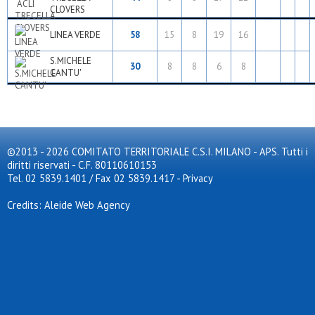
CLOVERS
LINEA VERDE
58
15
8
19
16
S.MICHELE
30
8
8
6
8
CANTU'
©2013 - 2026 COMITATO TERRITORIALE C.S.I. MILANO - APS. Tutti i
diritti riservati - C.F. 80110610153
Tel. 02 5839.1401 / Fax 02 5839.1417
-
Privacy
Credits: Aleide Web Agency