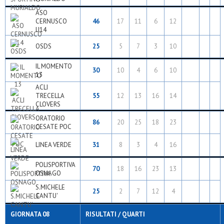
ASO
CERNUSCO
46
17
11
6
12
U14
OSDS
25
5
7
3
10
IL MOMENTO
30
10
4
6
10
13
ACLI
TRECELLA
55
12
13
16
14
CLOVERS
ORATORIO
86
20
25
18
23
CESATE POC
LINEA VERDE
31
8
3
4
16
POLISPORTIVA
70
18
16
23
13
OSNAGO
S.MICHELE
25
2
7
12
4
CANTU'
GIORNATA 08
RISULTATI / QUARTI