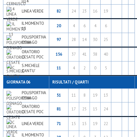
U14
LINEA VERDE
82
24
23
16
19
IL MOMENTO
20
4
6
4
6
13
POLISPORTIVA
97
28
14
30
25
OSNAGO
ORATORIO
156
37
41
38
40
CESATE POC
S.MICHELE
11
4
2
0
5
CANTU'
GIORNATA 06
RISULTATI / QUARTI
POLISPORTIVA
51
11
8
19
13
OSNAGO
ORATORIO
81
17
25
15
24
CESATE POC
LINEA VERDE
71
15
15
19
22
IL MOMENTO