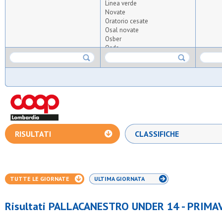
Linea verde
Novate
Oratorio cesate
Osal novate
Osber
Osds
Polis senago
Polisportiva osnago
Polisportiva tri ssdrl
S.michele cantu'
Sg pace polisportiva
Sport academy fun
Sporting murialdo
Zelo buon persico
RISULTATI
CLASSIFICHE
TUTTE LE GIORNATE
ULTIMA GIORNATA
Risultati PALLACANESTRO UNDER 14 - PRIMA