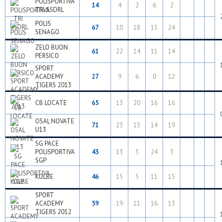
POLISPORTIVA
14
4
2
6
2
TRI SSDRL
POLIS
67
10
18
15
24
SENAGO
ZELO BUON
61
22
14
11
14
PERSICO
SPORT
ACADEMY
27
9
6
0
12
TIGERS 2013
CB LOCATE
65
13
20
16
16
OSAL NOVATE
71
23
15
14
19
U13
SG PACE
POLISPORTIVA
43
13
3
24
3
SGP
KOLBE
46
15
5
11
15
SPORT
ACADEMY
59
19
11
16
13
TIGERS 2012