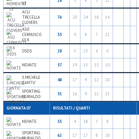
28
5
8
3
12
13
ACLI
TRECELLA
76
20
24
18
14
CLOVERS
ASO
CERNUSCO
35
9
8
7
11
U14
OSDS
28
5
13
4
6
NOVATE
57
19
15
13
10
S.MICHELE
48
17
9
12
10
CANTU'
SPORTING
51
16
9
11
15
MURIALDO
GIORNATA 07
RISULTATI / QUARTI
NOVATE
35
4
18
5
8
SPORTING
62
17
17
8
20
MURIALDO