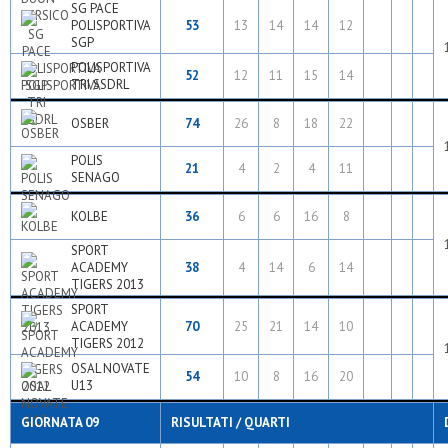
SG PACE
POLISPORTIVA
53
13
14
14
12
SGP
POLISPORTIVA
52
12
11
15
14
TRI SSDRL
OSBER
74
26
8
18
22
POLIS
21
4
2
4
11
SENAGO
KOLBE
36
6
6
16
8
SPORT
ACADEMY
38
4
14
6
14
TIGERS 2013
SPORT
ACADEMY
70
25
21
14
10
TIGERS 2012
OSAL NOVATE
54
10
8
16
20
U13
GIORNATA 09
RISULTATI / QUARTI