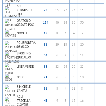
13
ASO
CERNUSCO
75
15
22
23
15
U14
ORATORIO
154
40
54
30
30
CESATE POC
NOVATE
18
8
3
4
3
POLISPORTIVA
86
29
18
19
20
OSNAGO
SPORTING
32
6
7
8
11
MURIALDO
LINEA VERDE
88
22
24
20
22
OSDS
24
6
5
3
10
S.MICHELE
31
8
4
11
8
CANTU'
ACLI
TRECELLA
45
9
8
12
16
CLOVERS