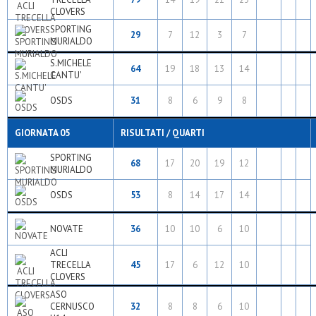
CLOVERS
SPORTING
29
7
12
3
7
MURIALDO
S.MICHELE
64
19
18
13
14
CANTU'
OSDS
31
8
6
9
8
GIORNATA 05
RISULTATI / QUARTI
SPORTING
68
17
20
19
12
MURIALDO
OSDS
53
8
14
17
14
NOVATE
36
10
10
6
10
ACLI
TRECELLA
45
17
6
12
10
CLOVERS
ASO
CERNUSCO
32
8
8
6
10