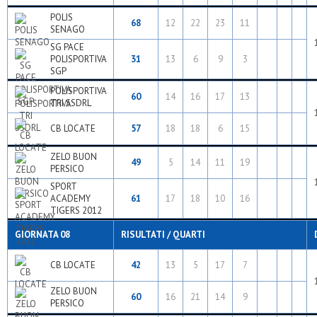
POLIS
68
12
22
23
11
SENAGO
SG PACE
POLISPORTIVA
31
13
6
9
3
SGP
POLISPORTIVA
60
14
16
17
13
TRI SSDRL
CB LOCATE
57
18
18
6
15
ZELO BUON
49
5
14
11
19
PERSICO
SPORT
ACADEMY
61
17
18
10
16
TIGERS 2012
GIORNATA 08
RISULTATI / QUARTI
CB LOCATE
42
13
5
17
7
ZELO BUON
60
16
21
14
9
PERSICO