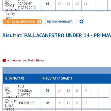
ACADEMY
66
17
25
13
11
TIGERS 2012
TUTTE LE GIORNATE
ULTIMA GIORNATA
Risultati PALLACANESTRO UNDER 14 - PRIMA
= in rosso i risultati ufficiosi
GIORNATA 01
RISULTATI / QUARTI
ACLI
TRECELLA
55
17
12
22
4
CLOVERS
LINEA VERDE
43
8
14
8
13