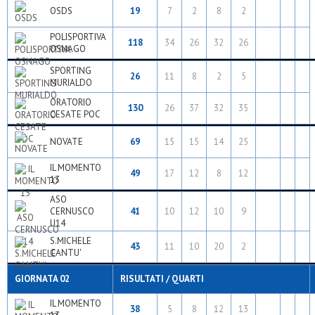
OSDS
19
7
2
8
2
POLISPORTIVA
118
34
26
32
26
OSNAGO
SPORTING
26
11
8
2
5
MURIALDO
ORATORIO
130
26
37
32
35
CESATE POC
NOVATE
69
15
15
14
25
IL MOMENTO
49
17
12
8
12
13
ASO
CERNUSCO
41
10
12
10
9
U14
S.MICHELE
43
11
10
20
2
CANTU'
GIORNATA 02
RISULTATI / QUARTI
IL MOMENTO
38
5
8
12
13