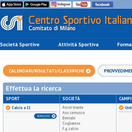
Società Sportive
Attività Sportiva
Forma
CALENDARI/RISULTATI/CLASSIFICHE
PROVVEDIME
Effettua la ricerca
SPORT
SOCIETÀ
CAMP
Ascot triante
Calcio a 11
Unde
Aso cernusco
RIMUOVI
Bernate
Cogliatese
F.g. calcio