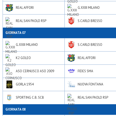
REAL AFFORI
G.XXIII MILANO
REAL SAN PAOLO RSP
S.CARLO BRESSO
GIORNATA 07
G.XXIII MILANO
S.CARLO BRESSO
K2 GOLEO
REAL AFFORI
ASO CERNUSCO ASO 2009
FIDES SMA
GORLA 1954
NUOVA FONTANA
SPORTING C.B. SCB
REAL SAN PAOLO RSP
GIORNATA 08