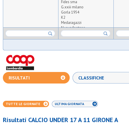
Fides sma
G.xxiii milano
Gorla 1954
K2
Medaragazzi
Nuova fontana
Osa
Osm veduggio
Pob - binzago 2017
Real affori
Real san paolo
S.carlo bresso
S.marco
Sporting c.b.
RISULTATI
CLASSIFICHE
TUTTE LE GIORNATE
ULTIMA GIORNATA
Risultati CALCIO UNDER 17 A 11 GIRONE A