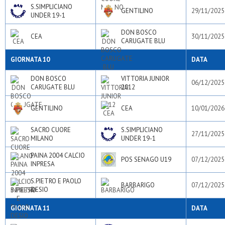
S.SIMPLICIANO
GENTILINO
29/11/2025
UNDER 19-1
DON BOSCO
CEA
30/11/2025
CARUGATE BLU
GIORNATA 10
DATA
DON BOSCO
VITTORIA JUNIOR
06/12/2025
CARUGATE BLU
2012
GENTILINO
CEA
10/01/2026
SACRO CUORE
S.SIMPLICIANO
27/11/2025
MILANO
UNDER 19-1
PAINA 2004 CALCIO
POS SENAGO U19
07/12/2025
INPRESA
S.PIETRO E PAOLO
BARBARIGO
07/12/2025
DESIO
GIORNATA 11
DATA