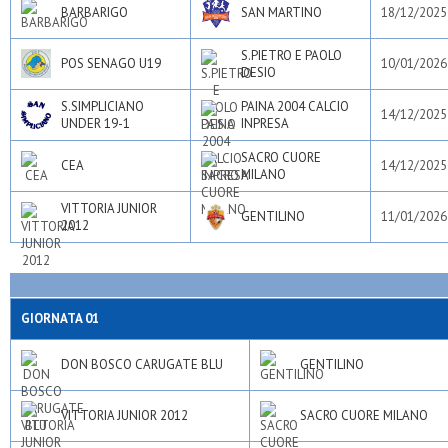
BARBARIGO
SAN MARTINO
18/12/2025
S.PIETRO E PAOLO
POS SENAGO U19
10/01/2026
DESIO
S.SIMPLICIANO
PAINA 2004 CALCIO
14/12/2025
UNDER 19-1
INPRESA
SACRO CUORE
CEA
14/12/2025
MILANO
VITTORIA JUNIOR
GENTILINO
11/01/2026
2012
GIORNATA 01
DON BOSCO CARUGATE BLU
GENTILINO
VITTORIA JUNIOR 2012
SACRO CUORE MILANO