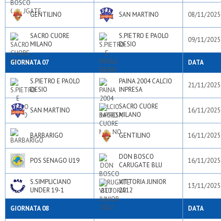
GENTILINO
SAN MARTINO
08/11/2025
SACRO CUORE
S.PIETRO E PAOLO
09/11/2025
MILANO
DESIO
GIORNATA 07
DATA
S.PIETRO E PAOLO
PAINA 2004 CALCIO
21/11/2025
DESIO
INPRESA
SACRO CUORE
SAN MARTINO
16/11/2025
MILANO
BARBARIGO
GENTILINO
16/11/2025
DON BOSCO
POS SENAGO U19
16/11/2025
CARUGATE BLU
S.SIMPLICIANO
VITTORIA JUNIOR
13/11/2025
UNDER 19-1
2012
GIORNATA 08
DATA