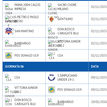
PAINA 2004 CALCIO
SACRO CUORE
02/11/2025
INPRESA
MILANO
S.PIETRO E PAOLO
GENTILINO
02/11/2025
DESIO
DON BOSCO
SAN MARTINO
02/11/2025
CARUGATE BLU
VITTORIA JUNIOR
BARBARIGO
02/11/2025
2012
POS SENAGO U19
CEA
02/11/2025
GIORNATA 06
DATA
S.SIMPLICIANO
CEA
09/11/2025
UNDER 19-1
VITTORIA JUNIOR
POS SENAGO U19
09/11/2025
2012
DON BOSCO
BARBARIGO
20/01/2026
CARUGATE BLU