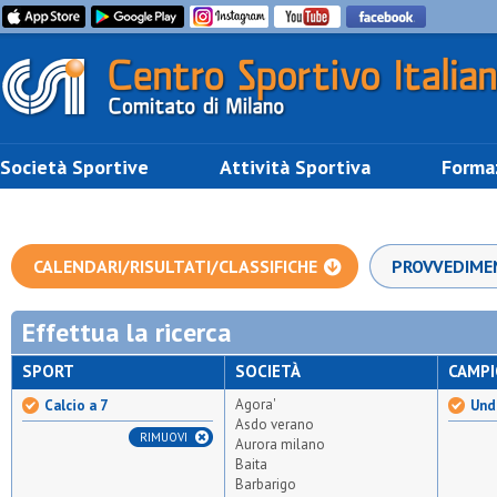
Società Sportive
Attività Sportiva
Forma
CALENDARI/RISULTATI/CLASSIFICHE
PROVVEDIME
Effettua la ricerca
SPORT
SOCIETÀ
CAMP
Agora'
Calcio a 7
Unde
Asdo verano
RIMUOVI
Aurora milano
Baita
Barbarigo