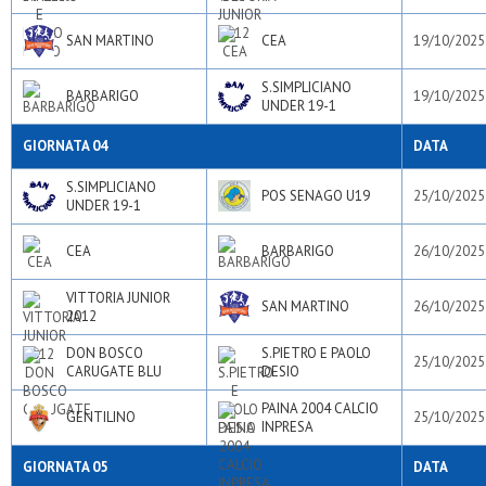
SAN MARTINO
CEA
19/10/2025
S.SIMPLICIANO
BARBARIGO
19/10/2025
UNDER 19-1
GIORNATA 04
DATA
S.SIMPLICIANO
POS SENAGO U19
25/10/2025
UNDER 19-1
CEA
BARBARIGO
26/10/2025
VITTORIA JUNIOR
SAN MARTINO
26/10/2025
2012
DON BOSCO
S.PIETRO E PAOLO
25/10/2025
CARUGATE BLU
DESIO
PAINA 2004 CALCIO
GENTILINO
25/10/2025
INPRESA
GIORNATA 05
DATA