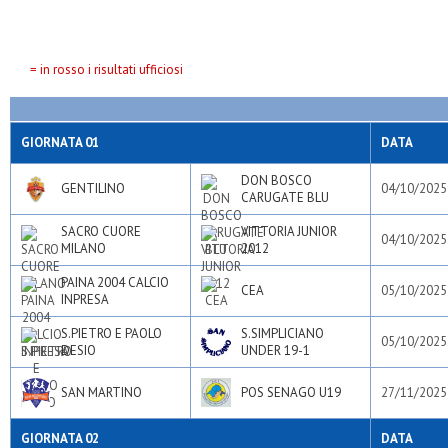
Vittoria junior 2012
= in rosso i risultati ufficiosi
GIORNATA 01
DATA
DON BOSCO
GENTILINO
04/10/2025
CARUGATE BLU
SACRO CUORE
VITTORIA JUNIOR
04/10/2025
MILANO
2012
PAINA 2004 CALCIO
CEA
05/10/2025
INPRESA
S.PIETRO E PAOLO
S.SIMPLICIANO
05/10/2025
DESIO
UNDER 19-1
SAN MARTINO
POS SENAGO U19
27/11/2025
GIORNATA 02
DATA