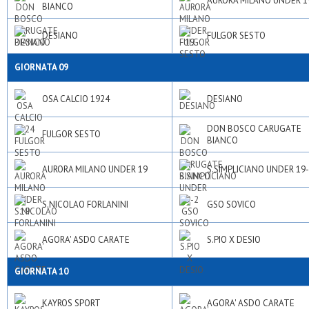
AURORA MILANO UNDER 1
BIANCO
DESIANO
FULGOR SESTO
GIORNATA 09
OSA CALCIO 1924
DESIANO
DON BOSCO CARUGATE
FULGOR SESTO
BIANCO
AURORA MILANO UNDER 19
S.SIMPLICIANO UNDER 19
S.NICOLAO FORLANINI
GSO SOVICO
AGORA' ASDO CARATE
S.PIO X DESIO
GIORNATA 10
KAYROS SPORT
AGORA' ASDO CARATE