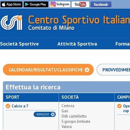
Società Sportive
Attività Sportiva
Forma
CALENDARI/RISULTATI/CLASSIFICHE
PROVVEDIME
Effettua la ricerca
SPORT
SOCIETÀ
CAMP
Certosa
Calcio a 7
Open
cup
Gan
RIMUOVI
Odb castelletto
S.giorgio limbiate
Valera