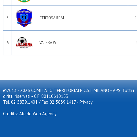
5
CERTOSA REAL
1
6
VALERA W
©2013 - 2026 COMITATO TERRITORIALE C.S.I. MILANO - APS. Tutti i
diritti riservati - C.F. 80110610153
Tel. 02 5839.1401 / Fax 02 5839.1417
-
Privacy
Credits: Aleide Web Agency