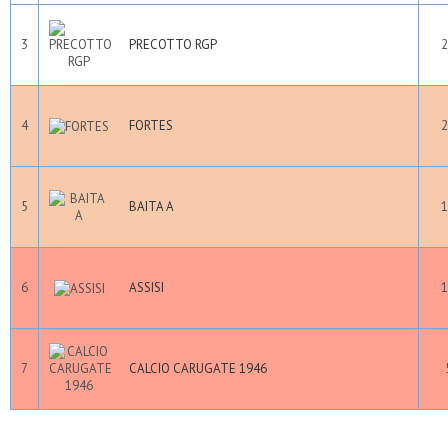
3
PRECOTTO RGP
2
4
FORTES
2
5
BAITA A
1
6
ASSISI
1
7
CALCIO CARUGATE 1946