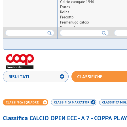
Calcio carugate 1946
Fortes
Kolbe
Precotto
Premenugo calcio
Roger milano
S.c. united
Sesna fsb
Up settimo
RISULTATI
CLASSIFICHE
CLASSIFICA SQUADRE
CLASSIFICA MARCATORI
CLASSIFICA MIG.
Classifica CALCIO OPEN ECC - A 7 - COPPA PL