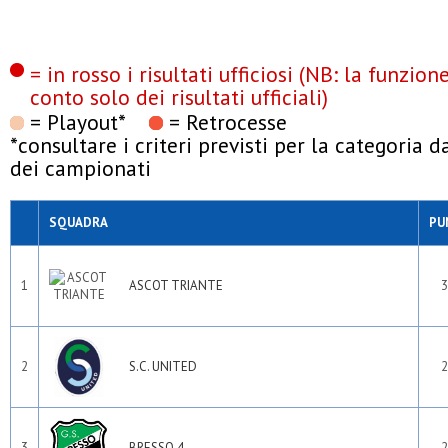
= in rosso i risultati ufficiosi (NB: la funzio
conto solo dei risultati ufficiali)
= Playout*
= Retrocesse
*consultare i criteri previsti per la categoria 
dei campionati
SQUADRA
PU
1
ASCOT TRIANTE
3
2
S.C. UNITED
2
3
BRESSO 4
2