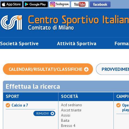
Società Sportive
Attività Sportiva
Forma
CALENDARI/RISULTATI/CLASSIFICHE
PROVVEDIME
Effettua la ricerca
SPORT
SOCIETÀ
CAMP
Acd sedriano
Calcio a 7
Open
pla
Ascot triante
RIMUOVI
Assisi
Baita
Bresso 4