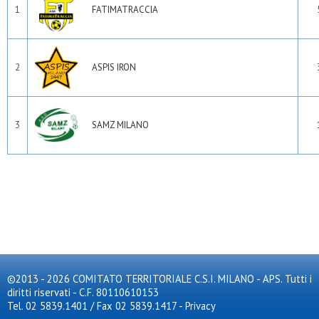
1
FATIMATRACCIA
2
ASPIS IRON
3
SAMZ MILANO
©2013 - 2026 COMITATO TERRITORIALE C.S.I. MILANO - APS. Tutti i
diritti riservati - C.F. 80110610153
Tel. 02 5839.1401 / Fax 02 5839.1417
-
Privacy