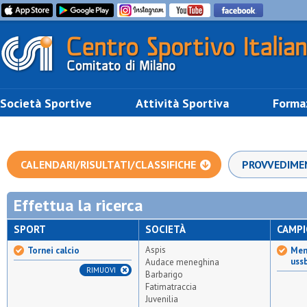
Società Sportive
Attività Sportiva
Forma
CALENDARI/RISULTATI/CLASSIFICHE
PROVVEDIME
Effettua la ricerca
SPORT
SOCIETÀ
CAMP
Aspis
Tornei calcio
Mem
uss
Audace meneghina
RIMUOVI
Barbarigo
Fatimatraccia
Juvenilia