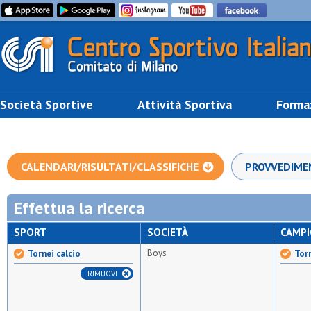
Società Sportive
Attività Sportiva
Forma
CALENDARI/RISULTATI/CLASSIFICHE
PROVVEDIME
Effettua la ricerca
SPORT
SOCIETÀ
CAMP
Boys
Tornei calcio
Tor
RIMUOVI