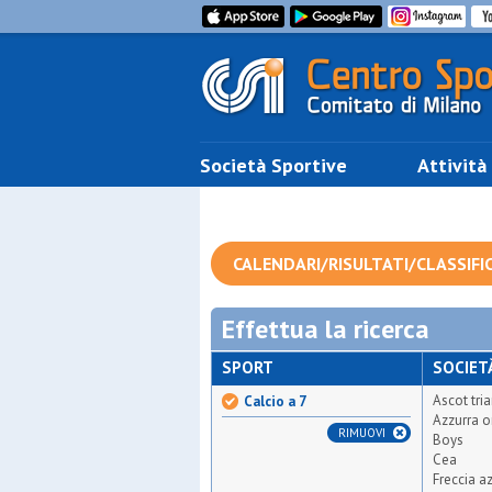
Società Sportive
Attività
CALENDARI/RISULTATI/CLASSIFI
Effettua la ricerca
SPORT
SOCIET
Ascot tri
Calcio a 7
Azzurra o
RIMUOVI
Boys
Cea
Freccia a