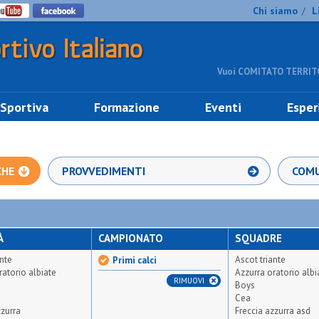
Chi siamo
L
/
Vuoi COMITATO TERRITO
 Sportiva
Formazione
Eventi
Esper
CHE
PROVVEDIMENTI
COMU
À
CAMPIONATO
SQUADRE
ante
Ascot triante
Primi calci
ratorio albiate
Azzurra oratorio albi
RIMUOVI
Boys
Cea
zzurra
Freccia azzurra asd