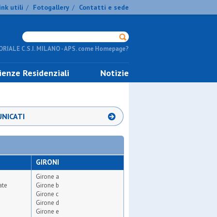
ink utili
Fotogallery
Contatti e sede
/
/
RIALE C.S.I. MILANO - APS. come Homepage?
ienze Residenziali
Notizie
NICATI
GIRONI
Girone a
ate
Girone b
Girone c
Girone d
Girone e