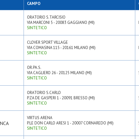
rnaredo
Sportinzona nl gorla
CAMPO
m
Virtus bovisio
Virtus cornaredo bia
ORATORIO S.TARCISIO
Virtus cornaredo ro
VIA MARCONI 5 - 20083 GAGGIANO (MI)
Virtus opm gialla
SINTETICO
Virtus opm verde
CLOVER SPORT VILLAGE
VIA COMASINA 115 - 20161 MILANO (MI)
SINTETICO
OR.PA.S.
VIA CAGLIERO 26 - 20125 MILANO (MI)
SINTETICO
ORATORIO S.CARLO
P.ZA DE GASPERI 1 - 20091 BRESSO (MI)
SINTETICO
VIRTUS ARENA
ANCA
P.LE DON CARLO ARESI 1 - 20007 CORNAREDO (MI)
SINTETICO