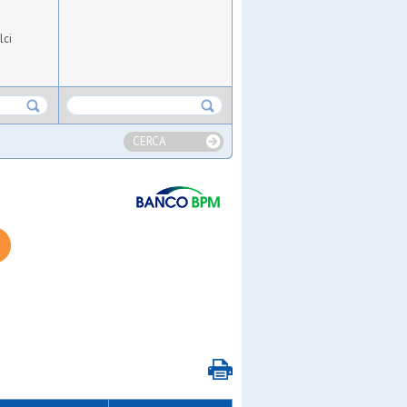
lci
c
CERCA
ci
g
ero
 sga