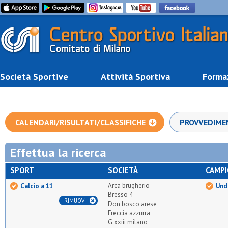
Società Sportive
Attività Sportiva
Forma
CALENDARI/RISULTATI/CLASSIFICHE
PROVVEDIME
Effettua la ricerca
SPORT
SOCIETÀ
CAMP
Arca brugherio
Calcio a 11
Unde
Bresso 4
RIMUOVI
Don bosco arese
Freccia azzurra
G.xxiii milano