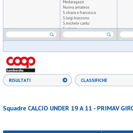
Medaragazzi
Nuova amatese
S.chiara e francesco
S.luigi biassono
S.michele cantu'
S.valeria
Samma
St. ambroeus fc
Stella azzurra 56
Upg
Ussa rozzano
RISULTATI
CLASSIFICHE
Squadre CALCIO UNDER 19 A 11 - PRIMAV GIR