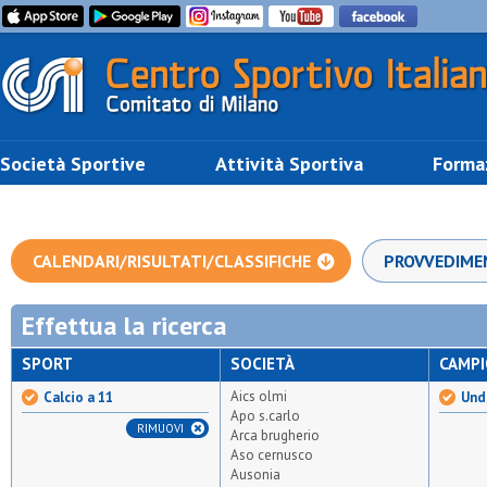
Società Sportive
Attività Sportiva
Forma
CALENDARI/RISULTATI/CLASSIFICHE
PROVVEDIME
Effettua la ricerca
SPORT
SOCIETÀ
CAMP
Aics olmi
Calcio a 11
Und
Apo s.carlo
RIMUOVI
Arca brugherio
Aso cernusco
Ausonia