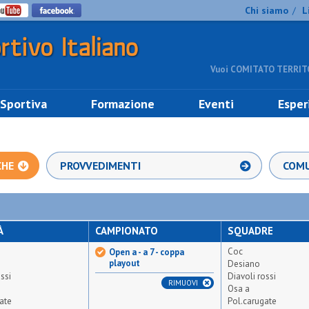
Chi siamo
L
/
Vuoi COMITATO TERRITO
 Sportiva
Formazione
Eventi
Esper
CHE
PROVVEDIMENTI
COMU
À
CAMPIONATO
SQUADRE
Coc
Open a - a 7 - coppa
playout
Desiano
ssi
Diavoli rossi
RIMUOVI
Osa a
ate
Pol.carugate