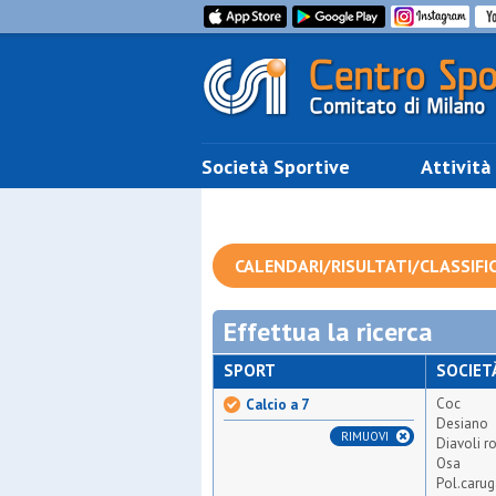
Società Sportive
Attività
CALENDARI/RISULTATI/CLASSIFI
Effettua la ricerca
SPORT
SOCIET
Coc
Calcio a 7
Desiano
RIMUOVI
Diavoli ro
Osa
Pol.carug