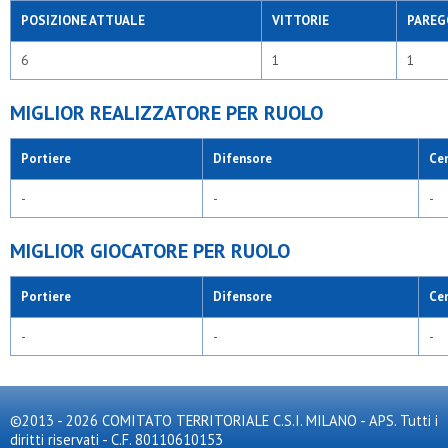
POSIZIONE ATTUALE
VITTORIE
PAREG
6
1
1
MIGLIOR REALIZZATORE PER RUOLO
Portiere
Difensore
Ce
-
-
-
MIGLIOR GIOCATORE PER RUOLO
Portiere
Difensore
Ce
-
-
-
©2013 - 2026 COMITATO TERRITORIALE C.S.I. MILANO - APS. Tutti i
diritti riservati - C.F. 80110610153