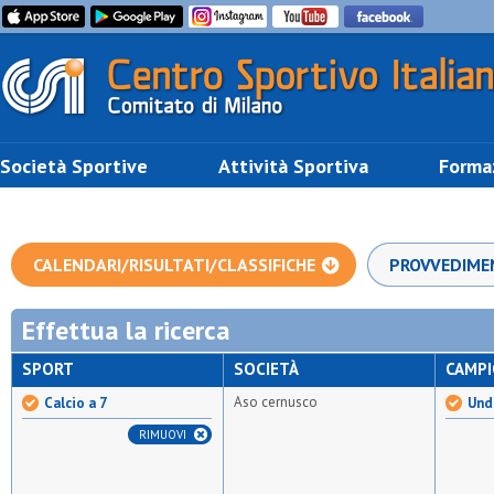
Società Sportive
Attività Sportiva
Forma
CALENDARI/RISULTATI/CLASSIFICHE
PROVVEDIME
Effettua la ricerca
SPORT
SOCIETÀ
CAMP
Aso cernusco
Calcio a 7
Unde
RIMUOVI