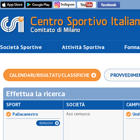
Società Sportive
Attività Sportiva
Forma
CALENDARI/RISULTATI/CLASSIFICHE
PROVVEDIME
Effettua la ricerca
SPORT
SOCIETÀ
CAMP
Aso cernusco
Pallacanestro
Und
RIMUOVI