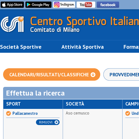
Società Sportive
Attività Sportiva
Forma
CALENDARI/RISULTATI/CLASSIFICHE
PROVVEDIME
Effettua la ricerca
SPORT
SOCIETÀ
CAMP
Aso cernusco
Pallacanestro
Unde
RIMUOVI