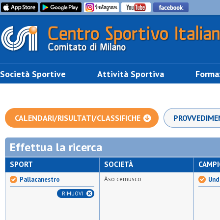
Società Sportive
Attività Sportiva
Forma
CALENDARI/RISULTATI/CLASSIFICHE
PROVVEDIME
Effettua la ricerca
SPORT
SOCIETÀ
CAMP
Aso cernusco
Pallacanestro
Und
RIMUOVI