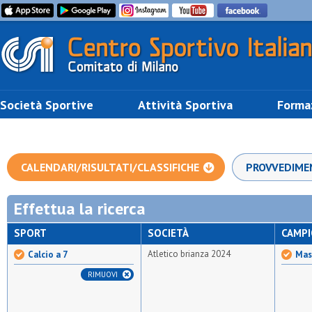
Società Sportive
Attività Sportiva
Forma
CALENDARI/RISULTATI/CLASSIFICHE
PROVVEDIME
Effettua la ricerca
SPORT
SOCIETÀ
CAMP
Atletico brianza 2024
Calcio a 7
Mast
RIMUOVI