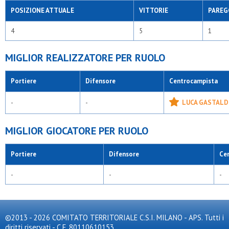
POSIZIONE ATTUALE
VITTORIE
PAREG
4
5
1
MIGLIOR REALIZZATORE PER RUOLO
Portiere
Difensore
Centrocampista
-
-
LUCA GASTALDI
MIGLIOR GIOCATORE PER RUOLO
Portiere
Difensore
Ce
-
-
-
©2013 - 2026 COMITATO TERRITORIALE C.S.I. MILANO - APS. Tutti i
diritti riservati - C.F. 80110610153