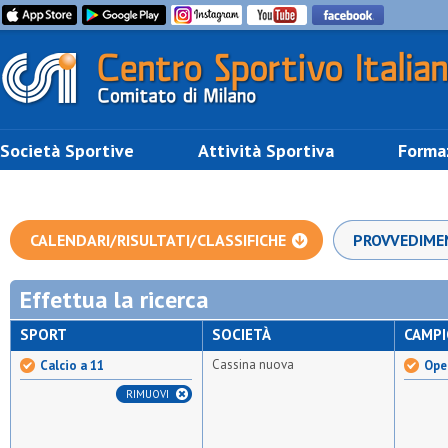
Società Sportive
Attività Sportiva
Forma
CALENDARI/RISULTATI/CLASSIFICHE
PROVVEDIME
Effettua la ricerca
SPORT
SOCIETÀ
CAMP
Cassina nuova
Calcio a 11
Open
RIMUOVI