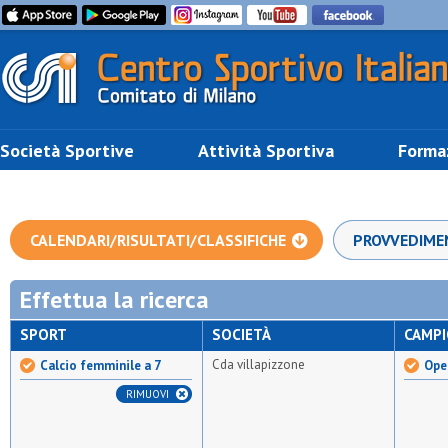
Società Sportive
Attività Sportiva
Forma
CALENDARI/RISULTATI/CLASSIFICHE
PROVVEDIME
Effettua la ricerca
SPORT
SOCIETÀ
CAMP
Cda villapizzone
Calcio femminile a 7
Ope
RIMUOVI