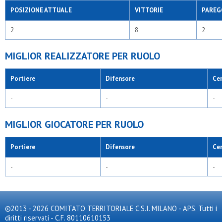
POSIZIONE ATTUALE
VITTORIE
PAREG
2
8
2
MIGLIOR REALIZZATORE PER RUOLO
Portiere
Difensore
Ce
-
-
-
MIGLIOR GIOCATORE PER RUOLO
Portiere
Difensore
Ce
-
-
-
©2013 - 2026 COMITATO TERRITORIALE C.S.I. MILANO - APS. Tutti i
diritti riservati - C.F. 80110610153