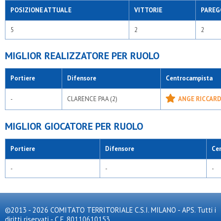
POSIZIONE ATTUALE
VITTORIE
PAREG
5
2
2
MIGLIOR REALIZZATORE PER RUOLO
Portiere
Difensore
Centrocampista
-
CLARENCE PAA (2)
ANGE RICCARD
MIGLIOR GIOCATORE PER RUOLO
Portiere
Difensore
Ce
-
-
-
©2013 - 2026 COMITATO TERRITORIALE C.S.I. MILANO - APS. Tutti i
diritti riservati - C.F. 80110610153