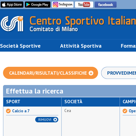
Società Sportive
Attività Sportiva
Forma
CALENDARI/RISULTATI/CLASSIFICHE
PROVVEDIME
Effettua la ricerca
SPORT
SOCIETÀ
CAMP
Cea
Calcio a 7
Open
RIMUOVI