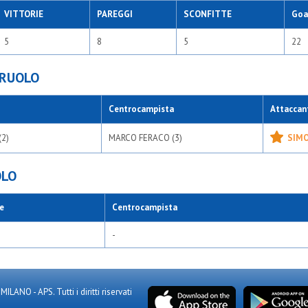
VITTORIE
PAREGGI
SCONFITTE
Goal
5
8
5
22
 RUOLO
Centrocampista
Attaccan
(2)
MARCO FERACO (3)
SIMO
OLO
e
Centrocampista
-
NO - APS. Tutti i diritti riservati