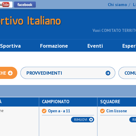
Chi siamo
L
/
Vuoi COMITATO TERRITO
 Sportiva
Formazione
Eventi
Esper
CHE
PROVVEDIMENTI
COMU
À
CAMPIONATO
SQUADRE
ne
Open a - a 11
Cim lissone
RIMUOVI
R