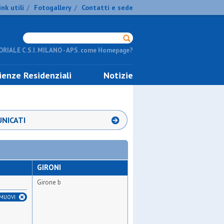
ink utili
Fotogallery
Contatti e sede
/
/
RIALE C.S.I. MILANO - APS. come Homepage?
ienze Residenziali
Notizie
NICATI
GIRONI
Girone b
IMUOVI