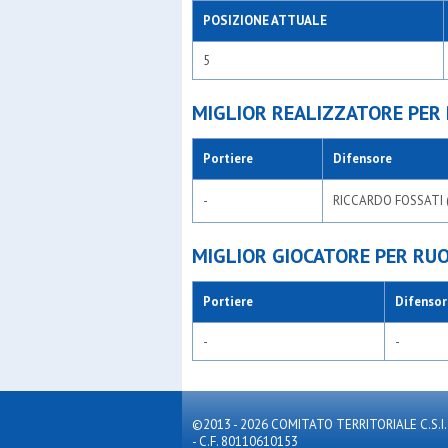
POSIZIONE ATTUALE
5
MIGLIOR REALIZZATORE PER
Portiere
Difensore
-
RICCARDO FOSSATI 
MIGLIOR GIOCATORE PER RU
Portiere
Difensor
-
-
©2013 - 2026 COMITATO TERRITORIALE C.S.I. MILA
- C.F. 80110610153