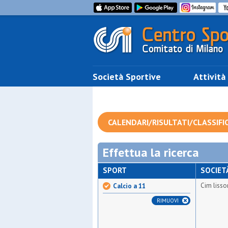
Società Sportive
Attività
CALENDARI/RISULTATI/CLASSIFI
Effettua la ricerca
SPORT
SOCIET
Cim lisso
Calcio a 11
RIMUOVI