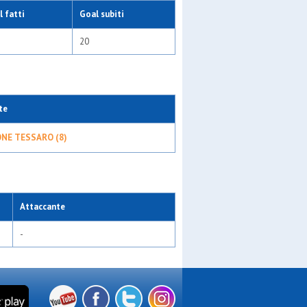
 fatti
Goal subiti
20
te
NE TESSARO (8)
Attaccante
-