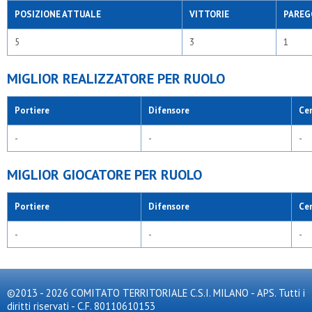
POSIZIONE ATTUALE
VITTORIE
PAREG
5
3
1
MIGLIOR REALIZZATORE PER RUOLO
Portiere
Difensore
Ce
-
-
-
MIGLIOR GIOCATORE PER RUOLO
Portiere
Difensore
Ce
-
-
-
©2013 - 2026 COMITATO TERRITORIALE C.S.I. MILANO - APS. Tutti i
diritti riservati - C.F. 80110610153