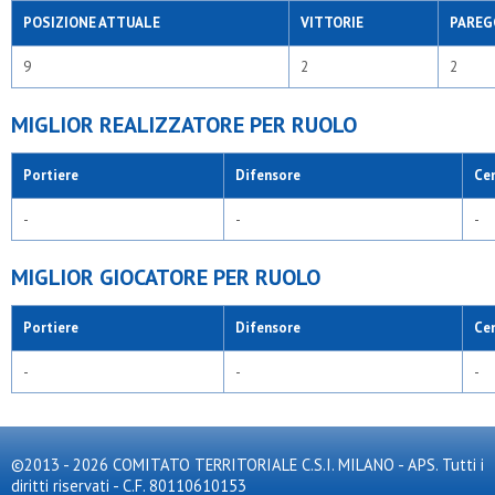
POSIZIONE ATTUALE
VITTORIE
PAREG
9
2
2
MIGLIOR REALIZZATORE PER RUOLO
Portiere
Difensore
Ce
-
-
-
MIGLIOR GIOCATORE PER RUOLO
Portiere
Difensore
Ce
-
-
-
©2013 - 2026 COMITATO TERRITORIALE C.S.I. MILANO - APS. Tutti i
diritti riservati - C.F. 80110610153