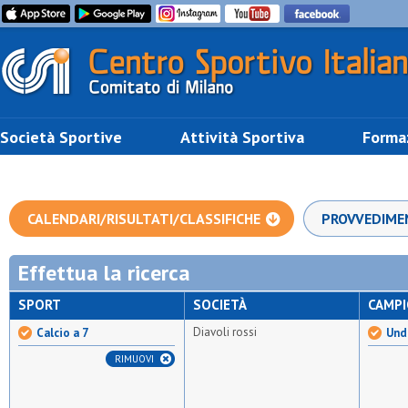
Società Sportive
Attività Sportiva
Forma
CALENDARI/RISULTATI/CLASSIFICHE
PROVVEDIME
Effettua la ricerca
SPORT
SOCIETÀ
CAMP
Diavoli rossi
Calcio a 7
Unde
RIMUOVI