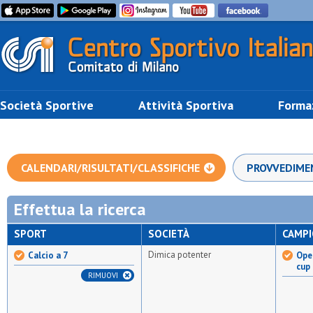
Società Sportive
Attività Sportiva
Forma
CALENDARI/RISULTATI/CLASSIFICHE
PROVVEDIME
Effettua la ricerca
SPORT
SOCIETÀ
CAMP
Dimica potenter
Calcio a 7
Open
cup
RIMUOVI