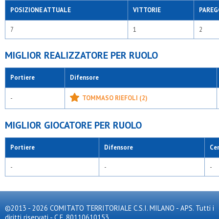
POSIZIONE ATTUALE
VITTORIE
PAREG
7
1
2
MIGLIOR REALIZZATORE PER RUOLO
Portiere
Difensore
-
TOMMASO RIEFOLI (2)
MIGLIOR GIOCATORE PER RUOLO
Portiere
Difensore
Ce
-
-
-
©2013 - 2026 COMITATO TERRITORIALE C.S.I. MILANO - APS. Tutti i
diritti riservati - C.F. 80110610153