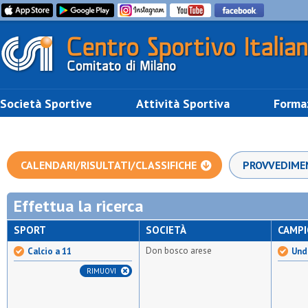
Società Sportive
Attività Sportiva
Forma
CALENDARI/RISULTATI/CLASSIFICHE
PROVVEDIME
Effettua la ricerca
SPORT
SOCIETÀ
CAMP
Don bosco arese
Calcio a 11
Unde
RIMUOVI