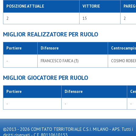
POSIZIONE ATTUALE
VITTORIE
PAREG
2
15
2
MIGLIOR REALIZZATORE PER RUOLO
Portiere
Difensore
Centrocampis
-
FRANCESCO FARCA (3)
COSIMO ROBER
MIGLIOR GIOCATORE PER RUOLO
Portiere
Difensore
Ce
-
-
-
©2013 - 2026 COMITATO TERRITORIALE C.S.I. MILANO - APS. Tutti i
diritti riservati - C.F. 80110610153