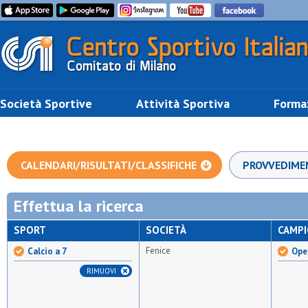
Società Sportive
Attività Sportiva
Forma
CALENDARI/RISULTATI/CLASSIFICHE
PROVVEDIME
Effettua la ricerca
SPORT
SOCIETÀ
CAMP
Fenice
Calcio a 7
Open
RIMUOVI