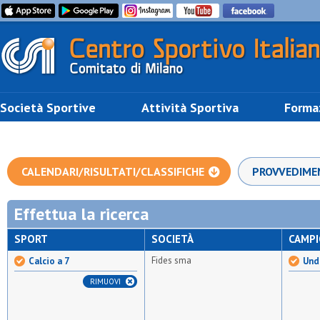
Società Sportive
Attività Sportiva
Forma
CALENDARI/RISULTATI/CLASSIFICHE
PROVVEDIME
Effettua la ricerca
SPORT
SOCIETÀ
CAMP
Fides sma
Calcio a 7
Unde
RIMUOVI