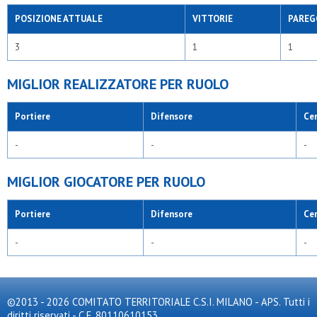
POSIZIONE ATTUALE
VITTORIE
PAREG
3
1
1
MIGLIOR REALIZZATORE PER RUOLO
Portiere
Difensore
Ce
-
-
-
MIGLIOR GIOCATORE PER RUOLO
Portiere
Difensore
Ce
-
-
-
©2013 - 2026 COMITATO TERRITORIALE C.S.I. MILANO - APS. Tutti i
diritti riservati - C.F. 80110610153