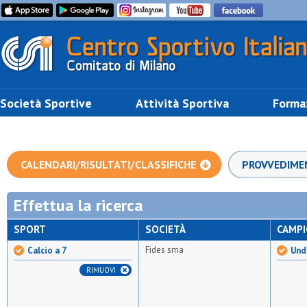
Società Sportive
Attività Sportiva
Forma
CALENDARI/RISULTATI/CLASSIFICHE
PROVVEDIME
Effettua la ricerca
SPORT
SOCIETÀ
CAMP
Fides sma
Calcio a 7
Unde
RIMUOVI