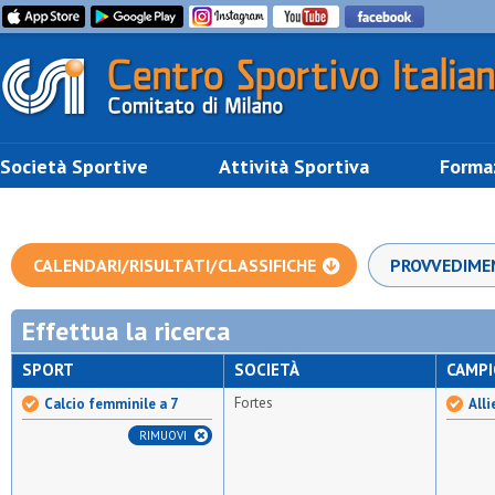
Società Sportive
Attività Sportiva
Forma
CALENDARI/RISULTATI/CLASSIFICHE
PROVVEDIME
Effettua la ricerca
SPORT
SOCIETÀ
CAMP
Fortes
Calcio femminile a 7
Alli
RIMUOVI