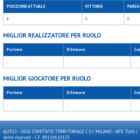
POSIZIONE ATTUALE
VITTORIE
PAREG
8
0
0
MIGLIOR REALIZZATORE PER RUOLO
Portiere
Difensore
Ce
-
-
-
MIGLIOR GIOCATORE PER RUOLO
Portiere
Difensore
Ce
-
-
-
©2013 - 2026 COMITATO TERRITORIALE C.S.I. MILANO - APS. Tutti i
diritti riservati - C.F. 80110610153