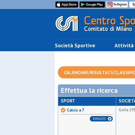
Società Sportive
Attività
CALENDARI/RISULTATI/CLASSIFI
Effettua la ricerca
SPORT
SOCIET
Gorla 19
Calcio a 7
RIMUOVI