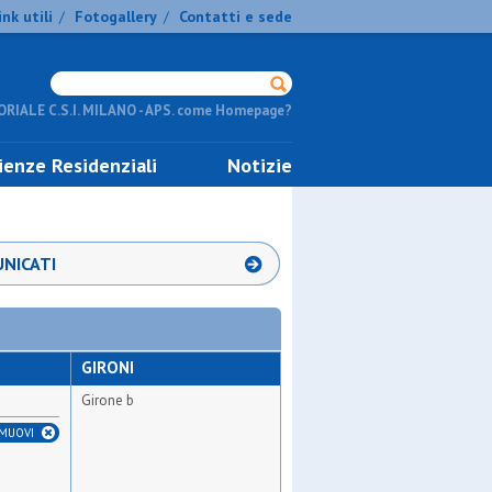
ink utili
Fotogallery
Contatti e sede
/
/
RIALE C.S.I. MILANO - APS. come Homepage?
ienze Residenziali
Notizie
NICATI
GIRONI
Girone b
IMUOVI