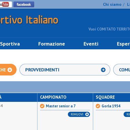
Chi siamo
L
/
Vuoi COMITATO TERRITO
 Sportiva
Formazione
Eventi
Esper
CHE
PROVVEDIMENTI
COMU
À
CAMPIONATO
SQUADRE
54
Master senior a 7
Gorla 1954
RIMUOVI
R