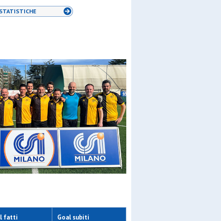
STATISTICHE
 fatti
Goal subiti