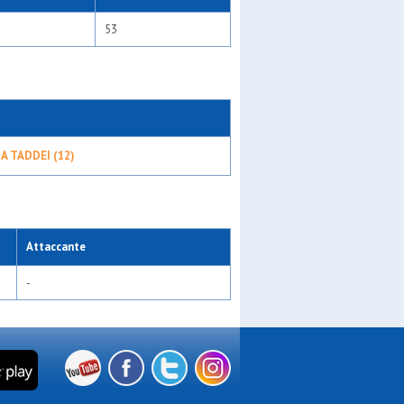
53
A TADDEI (12)
Attaccante
-