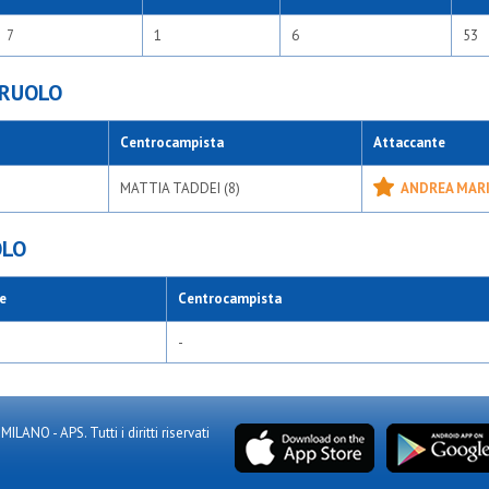
7
1
6
53
 RUOLO
Centrocampista
Attaccante
MATTIA TADDEI (8)
ANDREA MARI
OLO
e
Centrocampista
-
NO - APS. Tutti i diritti riservati