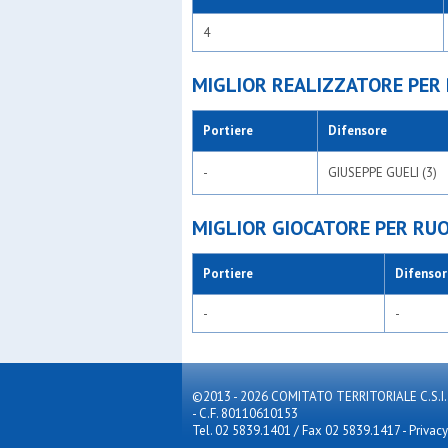
4
MIGLIOR REALIZZATORE PER
Portiere
Difensore
-
GIUSEPPE GUELI (3)
MIGLIOR GIOCATORE PER RU
Portiere
Difensor
-
-
©2013 - 2026 COMITATO TERRITORIALE C.S.I. MILA
- C.F. 80110610153
Tel. 02 5839.1401 / Fax 02 5839.1417
-
Privacy