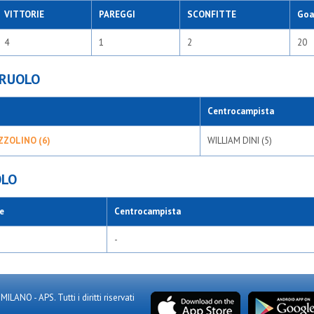
VITTORIE
PAREGGI
SCONFITTE
Goal
4
1
2
20
 RUOLO
Centrocampista
ZZOLINO (6)
WILLIAM DINI (5)
OLO
e
Centrocampista
-
NO - APS. Tutti i diritti riservati