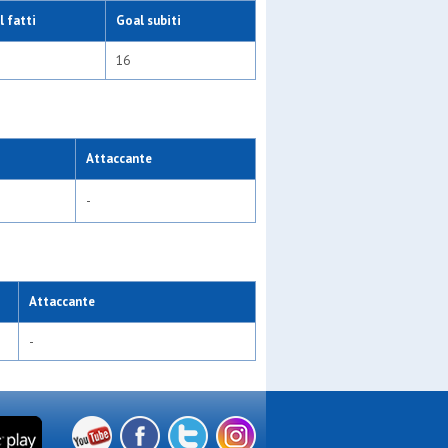
 fatti
Goal subiti
16
Attaccante
-
Attaccante
-