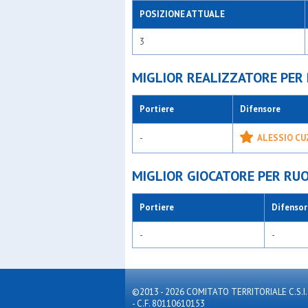
POSIZIONE ATTUALE
3
MIGLIOR REALIZZATORE PER
Portiere
Difensore
-
ALESSIO CU
MIGLIOR GIOCATORE PER RU
Portiere
Difensor
-
-
©2013 - 2026 COMITATO TERRITORIALE C.S.I. MILA
- C.F. 80110610153