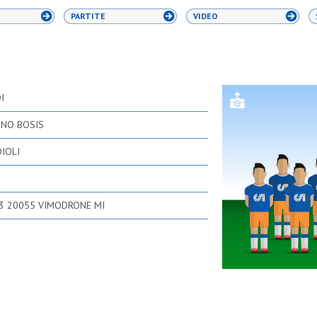
PARTITE
VIDEO
I
INO BOSIS
IOLI
O
23 20055 VIMODRONE MI