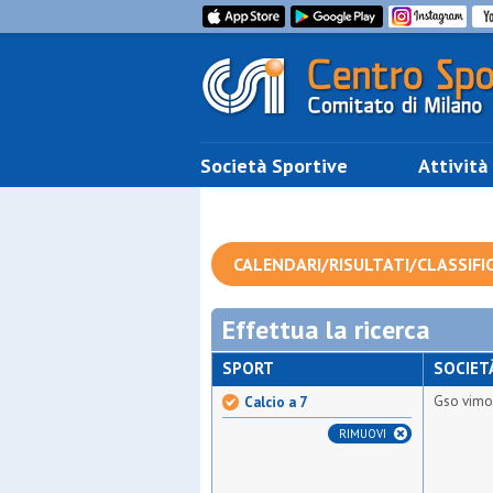
Società Sportive
Attività
CALENDARI/RISULTATI/CLASSIFI
Effettua la ricerca
SPORT
SOCIET
Gso vimo
Calcio a 7
RIMUOVI