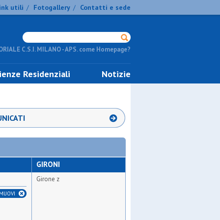
ink utili
Fotogallery
Contatti e sede
/
/
RIALE C.S.I. MILANO - APS. come Homepage?
ienze Residenziali
Notizie
NICATI
GIRONI
Girone z
IMUOVI