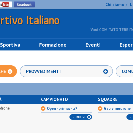
Chi siamo
L
/
Vuoi COMITATO TERRITO
 Sportiva
Formazione
Eventi
Esper
CHE
PROVVEDIMENTI
COMU
À
CAMPIONATO
SQUADRE
drone
Open - primav - a7
Gso vimodrone
RIMUOVI
R